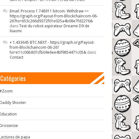
Email: Process 1.748911 bitcoin. Withdraw >>
https://graph.org/Payout-from-Blockchaincom-06-
26?hs=653c266d9372f01e025a4b08e7fd2276&
dans
Test du robot aspirateur Dreame D9 de
Xiaomi
+ 1.433645 BTC.NEXT - https://graph.org/Payout-
from-Blockchaincom-06-26?
hs=e11c06b807cfb04e6ee4bf9854471c05&
dans
Contact
Catégories
#Zoom
Daddy Shooter
Education
Grossesse
Lectures de papa