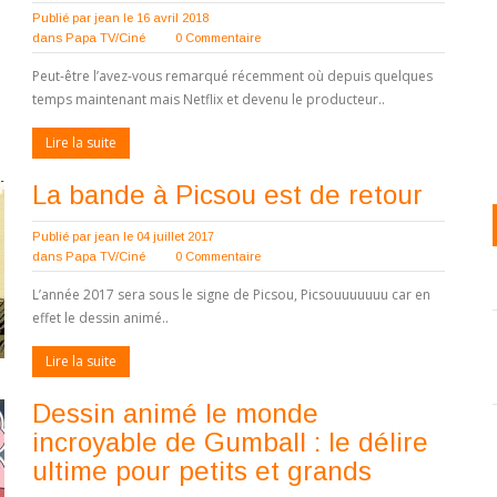
Publié par
jean
le 16 avril 2018
dans
Papa TV/Ciné
0 Commentaire
Peut-être l’avez-vous remarqué récemment où depuis quelques
temps maintenant mais Netflix et devenu le producteur..
Lire la suite
La bande à Picsou est de retour
Publié par
jean
le 04 juillet 2017
dans
Papa TV/Ciné
0 Commentaire
L’année 2017 sera sous le signe de Picsou, Picsouuuuuuu car en
effet le dessin animé..
Lire la suite
Dessin animé le monde
incroyable de Gumball : le délire
ultime pour petits et grands