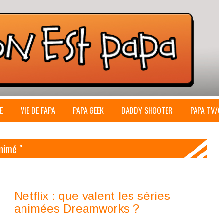
E
VIE DE PAPA
PAPA GEEK
DADDY SHOOTER
PAPA TV/
animé "
Netflix : que valent les séries
animées Dreamworks ?