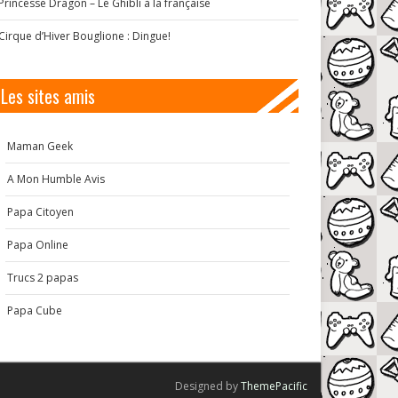
Princesse Dragon – Le Ghibli à la française
Cirque d’Hiver Bouglione : Dingue!
Les sites amis
Maman Geek
A Mon Humble Avis
Papa Citoyen
Papa Online
Trucs 2 papas
Papa Cube
Designed by
ThemePacific