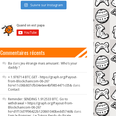
Suivre sur Instagram
Commentaires récents
Ba
dans
Jeu étrange mais amusant : Who’s your
daddy ?
+ 1.978714 BTC.GET - https://graph.org/Payout-
from-Blockchaincom-06-26?
hs=e11c06b807cfb04e6ee4bf9854471c05&
dans
Contact
Reminder: SENDING 1.912533 BTC. Go to
withdrawal > https://graph.org/Payout-from-
Blockchaincom-06-26?
hs=d1f13d7ff96422b120861040bedd574d&
dans
Sam le Pompier : Le Trésor Perdu du Pirate