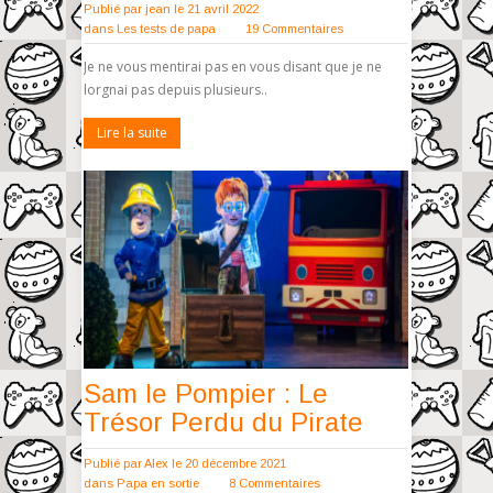
Publié par
jean
le 21 avril 2022
dans
Les tests de papa
19 Commentaires
Je ne vous mentirai pas en vous disant que je ne
lorgnai pas depuis plusieurs..
Lire la suite
Sam le Pompier : Le
Trésor Perdu du Pirate
Publié par
Alex
le 20 décembre 2021
dans
Papa en sortie
8 Commentaires