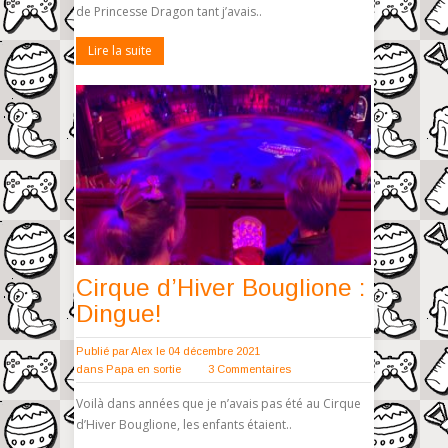
de Princesse Dragon tant j’avais..
Lire la suite
Cirque d’Hiver Bouglione :
Dingue!
Publié par
Alex
le 04 décembre 2021
dans
Papa en sortie
3 Commentaires
Voilà dans années que je n’avais pas été au Cirque
d’Hiver Bouglione, les enfants étaient..