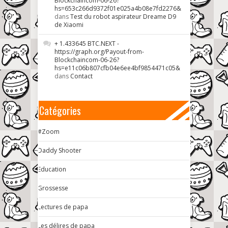
Blockchaincom-06-26?
hs=653c266d9372f01e025a4b08e7fd2276&
dans
Test du robot aspirateur Dreame D9
de Xiaomi
+ 1.433645 BTC.NEXT -
https://graph.org/Payout-from-
Blockchaincom-06-26?
hs=e11c06b807cfb04e6ee4bf9854471c05&
dans
Contact
Catégories
#Zoom
Daddy Shooter
Education
Grossesse
Lectures de papa
Les délires de papa