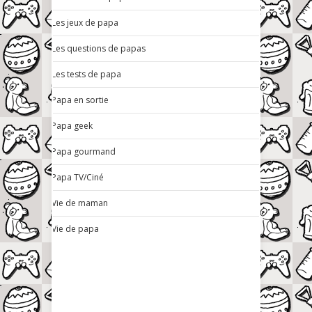
Les jeux de papa
Les questions de papas
Les tests de papa
Papa en sortie
Papa geek
Papa gourmand
Papa TV/Ciné
Vie de maman
Vie de papa