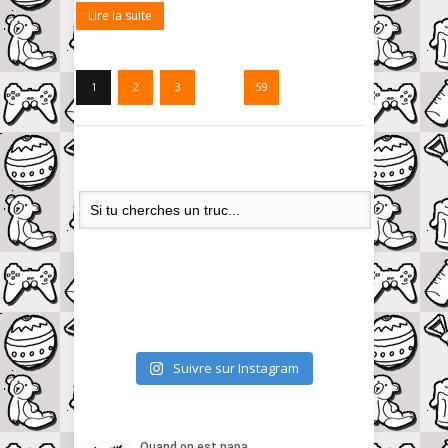
Lire la suite
1
2
3
…
59
Suivre sur Instagram