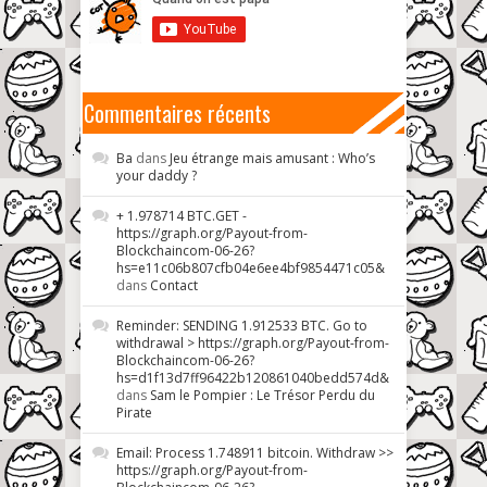
Commentaires récents
Ba
dans
Jeu étrange mais amusant : Who’s
your daddy ?
+ 1.978714 BTC.GET -
https://graph.org/Payout-from-
Blockchaincom-06-26?
hs=e11c06b807cfb04e6ee4bf9854471c05&
dans
Contact
Reminder: SENDING 1.912533 BTC. Go to
withdrawal > https://graph.org/Payout-from-
Blockchaincom-06-26?
hs=d1f13d7ff96422b120861040bedd574d&
dans
Sam le Pompier : Le Trésor Perdu du
Pirate
Email: Process 1.748911 bitcoin. Withdraw >>
https://graph.org/Payout-from-