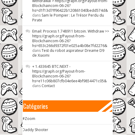
withdrawal > https://graph.org/Payout-from-
Blockchaincom-06-26?
hs=d1f13d7ff96422b120861040bedd574d&
dans
Sam le Pompier : Le Trésor Perdu du
Pirate
Email: Process 1.748911 bitcoin. Withdraw >>
https://graph.org/Payout-from-
Blockchaincom-06-26?
hs=653c266d9372f01e025a4b08e7fd2276&
dans
Test du robot aspirateur Dreame D9
de Xiaomi
+ 1.433645 BTC.NEXT -
https://graph.org/Payout-from-
Blockchaincom-06-26?
hs=e11c06b807cfb04e6ee4bf9854471c05&
dans
Contact
Catégories
#Zoom
Daddy Shooter