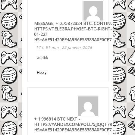
MESSAGE: + 0.75872324 BTC. CONTINUE =>
HTTPS://TELEGRA.PH/GET-BTC-RIGHT-NOW-
01-22?
HS=AAE91420FE4A9B6E58383A0F0CF743C8&
17 h 51 min
22 janvier 2025
wartbk
Reply
+ 1.996814 BTC.NEXT -
HTTPS://YANDEX.COM/POLL/5JJQQT7R61CTYDYV
HS=AAE91420FE4A9B6E58383A0F0CF743C8&