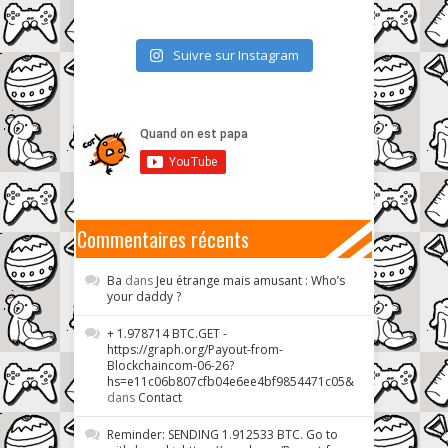
Suivre sur Instagram
Commentaires récents
Ba
dans
Jeu étrange mais amusant : Who’s
your daddy ?
+ 1.978714 BTC.GET -
https://graph.org/Payout-from-
Blockchaincom-06-26?
hs=e11c06b807cfb04e6ee4bf9854471c05&
dans
Contact
Reminder: SENDING 1.912533 BTC. Go to