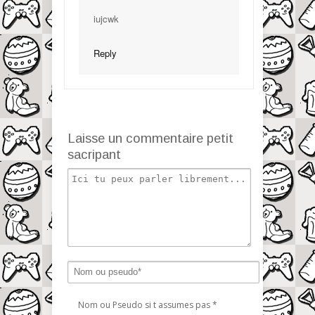
iujcwk
Reply
Laisse un commentaire petit
sacripant
Nom ou Pseudo si t assumes pas
*