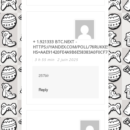
+ 1.921333 BTC.NEXT -
HTTPS://YANDEX.COM/POLL/76RUKKE5VYN6W1H
HS=AAE91420FE4A9B6E58383A0F0CF743C8&
3 h 55 min
2 juin 2025
257blr
Reply