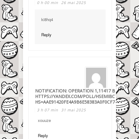
0 h 00 min
26 mai 2025
ki8hq4
Reply
NOTIFICATION: OPERATION 1,11417 BTC. CONTI
HTTPS://YANDEX.COM/POLL/HSEMIBCTFOPPHJG
HS=AAE91420FE4A9B6E58383A0F0CF743C8&
3 h 07 min
31 mai 2025
xouuze
Reply