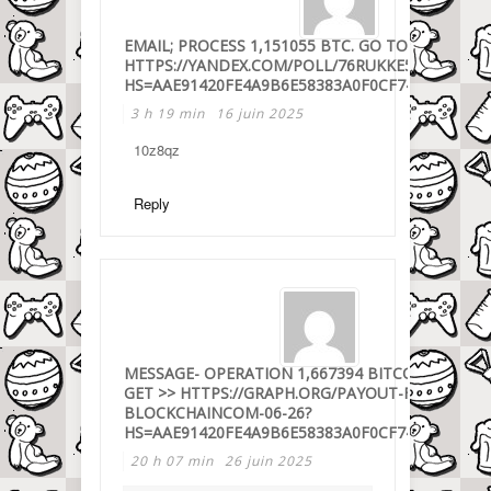
EMAIL; PROCESS 1,151055 BTC. GO TO WITHDRA
HTTPS://YANDEX.COM/POLL/76RUKKE5VYN6W1H
HS=AAE91420FE4A9B6E58383A0F0CF743C8&
3 h 19 min
16 juin 2025
10z8qz
Reply
MESSAGE- OPERATION 1,667394 BITCOIN.
GET >> HTTPS://GRAPH.ORG/PAYOUT-FROM-
BLOCKCHAINCOM-06-26?
HS=AAE91420FE4A9B6E58383A0F0CF743C8&
20 h 07 min
26 juin 2025