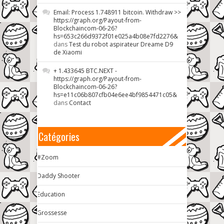
Email: Process 1.748911 bitcoin. Withdraw >>
https://graph.org/Payout-from-
Blockchaincom-06-26?
hs=653c266d9372f01e025a4b08e7fd2276&
dans
Test du robot aspirateur Dreame D9
de Xiaomi
+ 1.433645 BTC.NEXT -
https://graph.org/Payout-from-
Blockchaincom-06-26?
hs=e11c06b807cfb04e6ee4bf9854471c05&
dans
Contact
Catégories
#Zoom
Daddy Shooter
Education
Grossesse