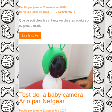
Publié par
jean
le 07 novembre 2018
dans
Les tests de papa
0 Commentaire
Que ce soit chez les enfants ou chez les adultes on
ne peut plus nier..
Lire la suite
Test de la baby caméra
Arlo par Netgear
Publié par
jean
le 12 septembre 2017