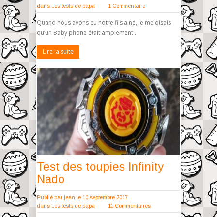
dans
Les tests de papa
1 Commentaire
Quand nous avons eu notre fils ainé, je me disais
qu’un Baby phone était amplement..
Lire la suite
Test des toupies Infinity
Nado
Publié par
jean
le 10 septembre 2017
dans
Les tests de papa
11 Commentaires