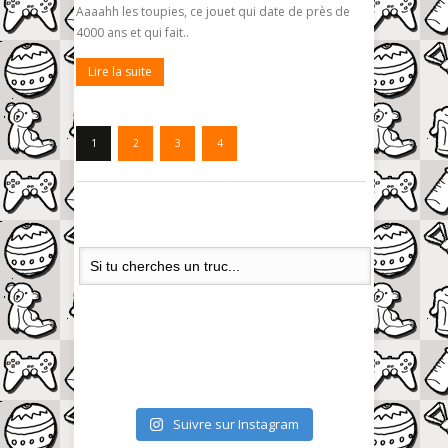
Aaaahh les toupies, ce jouet qui date de près de
4000 ans et qui fait..
Lire la suite
1
2
3
4
Suivre sur Instagram