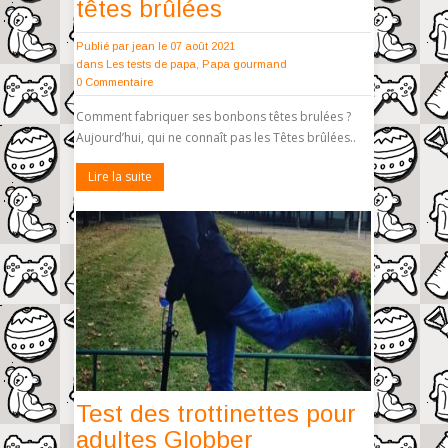
têtes brûlées
Publié par
jean
le 07 août 2021
dans
Les tests de papa
,
Papa gourmand
0 Commentaire
Comment fabriquer ses bonbons têtes brulées ?
Aujourd’hui, qui ne connaît pas les Têtes brûlées..
Lire la suite
Test des trottinettes pour
adultes Globber