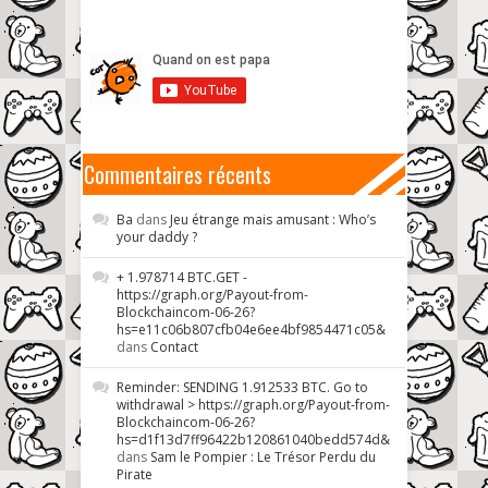
Commentaires récents
Ba
dans
Jeu étrange mais amusant : Who’s
your daddy ?
+ 1.978714 BTC.GET -
https://graph.org/Payout-from-
Blockchaincom-06-26?
hs=e11c06b807cfb04e6ee4bf9854471c05&
dans
Contact
Reminder: SENDING 1.912533 BTC. Go to
withdrawal > https://graph.org/Payout-from-
Blockchaincom-06-26?
hs=d1f13d7ff96422b120861040bedd574d&
dans
Sam le Pompier : Le Trésor Perdu du
Pirate