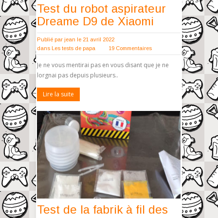
Test du robot aspirateur
Dreame D9 de Xiaomi
Publié par
jean
le 21 avril 2022
dans
Les tests de papa
19 Commentaires
Je ne vous mentirai pas en vous disant que je ne
lorgnai pas depuis plusieurs..
Lire la suite
Test de la fabrik à fil des