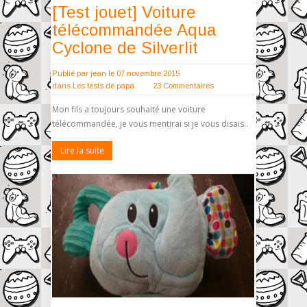
[Test jouet] Voiture
télécommandée Aqua
Cyclone de Silverlit
Publié par
jean
le 07 novembre 2015
dans
Les tests de papa
23 Commentaires
Mon fils a toujours souhaité une voiture
télécommandée, je vous mentirai si je vous disais..
Lire la suite