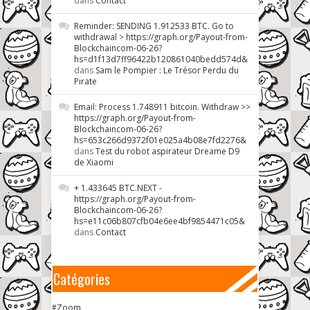
dans
Contact
Reminder: SENDING 1.912533 BTC. Go to
withdrawal > https://graph.org/Payout-from-
Blockchaincom-06-26?
hs=d1f13d7ff96422b120861040bedd574d&
dans
Sam le Pompier : Le Trésor Perdu du
Pirate
Email: Process 1.748911 bitcoin. Withdraw >>
https://graph.org/Payout-from-
Blockchaincom-06-26?
hs=653c266d9372f01e025a4b08e7fd2276&
dans
Test du robot aspirateur Dreame D9
de Xiaomi
+ 1.433645 BTC.NEXT -
https://graph.org/Payout-from-
Blockchaincom-06-26?
hs=e11c06b807cfb04e6ee4bf9854471c05&
dans
Contact
Catégories
#Zoom