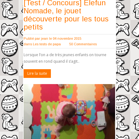
[Test / Concours] Elefun
Nomade, le jouet
découverte pour les tous
petits
Publié par
jean
le 04 novembre 2015
dans
Les tests de papa
50 Commentaires
Lorsque l’on a de très jeunes enfants on tourne
souvent en rond quand il s’agit..
Lire la suite