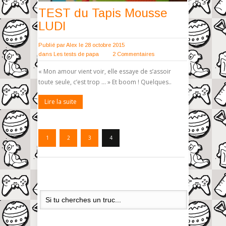
TEST du Tapis Mousse
LUDI
Publié par
Alex
le 28 octobre 2015
dans
Les tests de papa
2 Commentaires
« Mon amour vient voir, elle essaye de s’assoir
toute seule, c’est trop … » Et boom ! Quelques..
Lire la suite
1
2
3
4