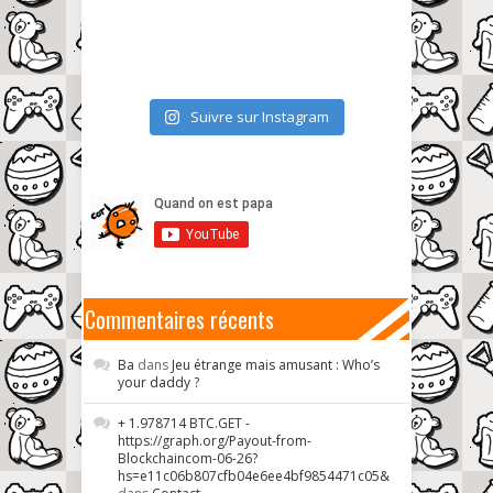
Suivre sur Instagram
Commentaires récents
Ba
dans
Jeu étrange mais amusant : Who’s
your daddy ?
+ 1.978714 BTC.GET -
https://graph.org/Payout-from-
Blockchaincom-06-26?
hs=e11c06b807cfb04e6ee4bf9854471c05&