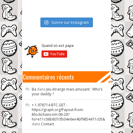
Suivre sur Instagram
Commentaires récents
Ba
dans
Jeu étrange mais amusant : Who’s
your daddy ?
+ 1.978714 BTC.GET -
https://graph.org/Payout-from-
Blockchaincom-06-26?
hs=e11c06b807cfb04e6ee4bf9854471c05&
dans
Contact