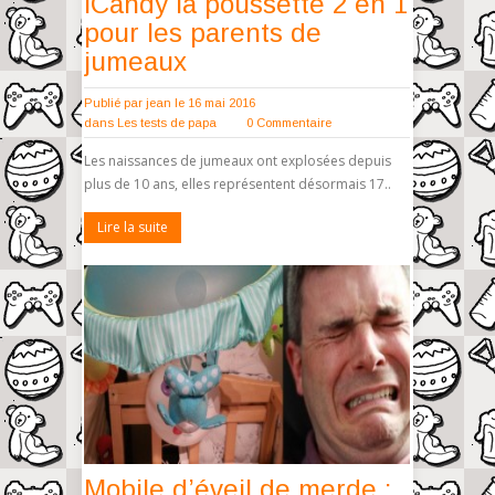
iCandy la poussette 2 en 1
pour les parents de
jumeaux
Publié par
jean
le 16 mai 2016
dans
Les tests de papa
0 Commentaire
Les naissances de jumeaux ont explosées depuis
plus de 10 ans, elles représentent désormais 17..
Lire la suite
Mobile d’éveil de merde :