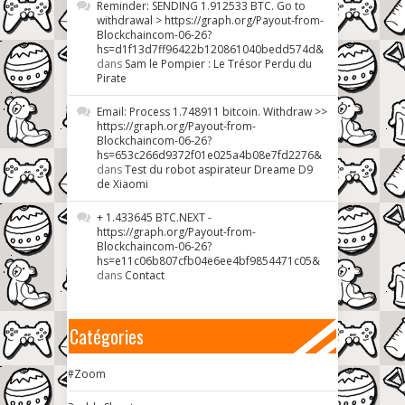
Reminder: SENDING 1.912533 BTC. Go to
withdrawal > https://graph.org/Payout-from-
Blockchaincom-06-26?
hs=d1f13d7ff96422b120861040bedd574d&
dans
Sam le Pompier : Le Trésor Perdu du
Pirate
Email: Process 1.748911 bitcoin. Withdraw >>
https://graph.org/Payout-from-
Blockchaincom-06-26?
hs=653c266d9372f01e025a4b08e7fd2276&
dans
Test du robot aspirateur Dreame D9
de Xiaomi
+ 1.433645 BTC.NEXT -
https://graph.org/Payout-from-
Blockchaincom-06-26?
hs=e11c06b807cfb04e6ee4bf9854471c05&
dans
Contact
Catégories
#Zoom