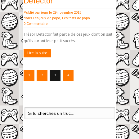
Detector
Publié par
jean
le 29 novembre 2015
dans
Les jeux de papa
,
Les tests de papa
0 Commentaire
Trésor Detector fait partie de ces jeux dont on sait
qu’ils auront leur petit succès..
Lire la suite
1
2
3
4