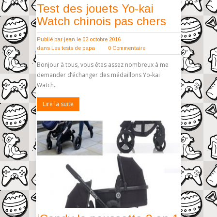
Test des jouets Yo-kai
Watch chinois pas chers
Publié par
jean
le 02 octobre 2016
dans
Les tests de papa
0 Commentaire
Bonjour à tous, vous êtes assez nombreux à me
demander d’échanger des médaillons Yo-kai
Watch..
Lire la suite