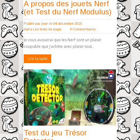
A propos des jouets Nerf
(et Test du Nerf Modulus)
Publié par
jean
le 04 décembre 2015
dans
Les tests de papa
9 Commentaires
Je vous avouerai que les Nerf sont un plaisir
coupable que j’achète avec plaisir tout..
Lire la suite
Test du jeu Trésor