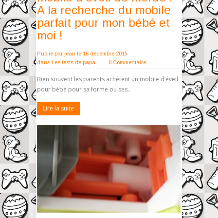
A la recherche du mobile
parfait pour mon bébé et
moi !
Publié par
jean
le 16 décembre 2015
dans
Les tests de papa
0 Commentaire
Bien souvent les parents achètent un mobile d’éveil
pour bébé pour sa forme ou ses..
Lire la suite