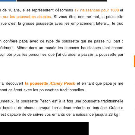
s de 10 ans, elles représentent désormais
17 naissances pour 1000
et
n sur les poussettes doubles
. Si vous êtes comme moi, la poussette
rue c’est la grosse poussette avec les emplacement latéral… le truc
n confrère papa avec ce type de poussette qui ne passe nul part :
 bâtiment. Même dans un musée les espaces handicapés sont encore
 compte plus les personnes que j’ai dû aider à passer la poussette par
j’ai découvert
la poussette
iCandy Peach
et en tant que papa je me
 sont galèrent avec les poussettes traditionnelles.
meaux, la poussette Peach est à la fois une poussette traditionnelle
ux besoins de chacun lorsque l’on a deux enfants en bas-âge. Grâce à
est capable de de suivre vos enfants de la naissance jusqu’à 23 kg !