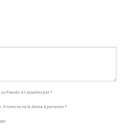
t
ou Pseudo si t assumes pas
*
l...Promis on ne le donne à personne
*
ite