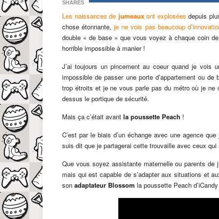
SHARES
Les naissances de
jumeaux
ont explosées
depuis plu
chose étonnante,
je ne vois pas beaucoup d’innovatio
double « de base » que vous voyez à chaque coin de 
horrible impossible à manier !
J’ai toujours un pincement au coeur quand je vois u
impossible de passer une porte d’appartement ou de
trop étroits et je ne vous parle pas du métro où je ne
dessus le portique de sécurité.
Mais ça c’était avant
la poussette Peach
!
C’est par le biais d’un échange avec une agence que 
suis dit que je partagerai cette trouvaille avec ceux qui
Que vous soyez assistante maternelle ou parents de ju
mais qui est capable de s’adapter aux situations et a
son
adaptateur Blossom
la poussette Peach d’iCandy 