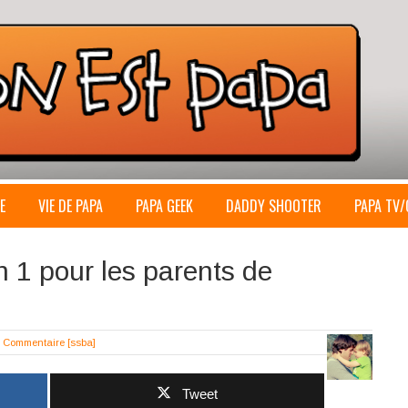
E
VIE DE PAPA
PAPA GEEK
DADDY SHOOTER
PAPA TV/
n 1 pour les parents de
 Commentaire
[ssba]
Tweet