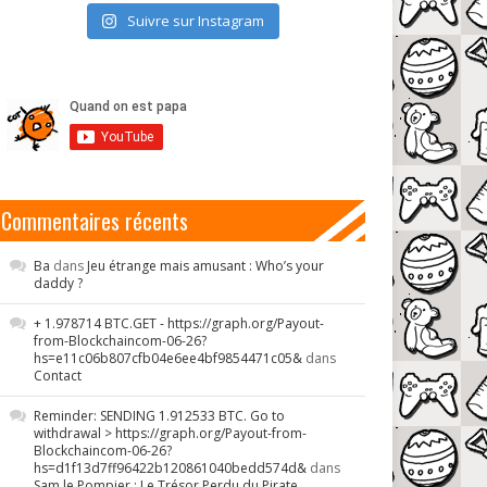
Suivre sur Instagram
Commentaires récents
Ba
dans
Jeu étrange mais amusant : Who’s your
daddy ?
+ 1.978714 BTC.GET - https://graph.org/Payout-
from-Blockchaincom-06-26?
hs=e11c06b807cfb04e6ee4bf9854471c05&
dans
Contact
Reminder: SENDING 1.912533 BTC. Go to
withdrawal > https://graph.org/Payout-from-
Blockchaincom-06-26?
hs=d1f13d7ff96422b120861040bedd574d&
dans
Sam le Pompier : Le Trésor Perdu du Pirate