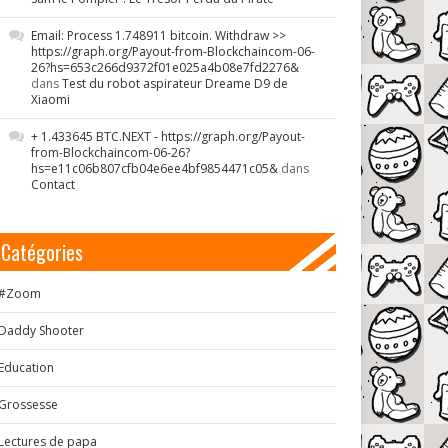
Email: Process 1.748911 bitcoin. Withdraw >>
https://graph.org/Payout-from-Blockchaincom-06-
26?hs=653c266d9372f01e025a4b08e7fd2276&
dans
Test du robot aspirateur Dreame D9 de
Xiaomi
+ 1.433645 BTC.NEXT - https://graph.org/Payout-
from-Blockchaincom-06-26?
hs=e11c06b807cfb04e6ee4bf9854471c05&
dans
Contact
Catégories
#Zoom
Daddy Shooter
Education
Grossesse
Lectures de papa