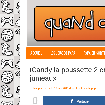
ACCUEIL
LES JEUX DE PAPA
PAPA EN SORTI
iCandy la poussette 2 e
jumeaux
Publié par
jean
-
le 16 mai 2016
dans
Les tests de papa
0
0
Partager