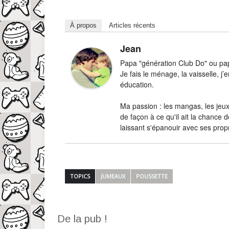
À propos
Articles récents
Jean
Papa "génération Club Do" ou papa
Je fais le ménage, la vaisselle, 
éducation.
Ma passion : les mangas, les jeux-
de façon à ce qu'il ait la chance d
laissant s'épanouir avec ses prop
TOPICS
JUMEAUX
POUSSETTE
De la pub !