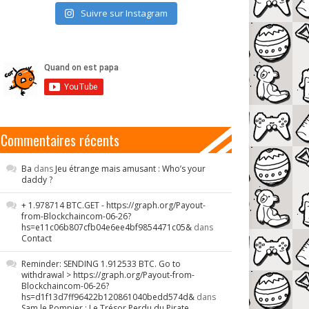
Suivre sur Instagram
Commentaires récents
Ba
dans
Jeu étrange mais amusant : Who’s your
daddy ?
+ 1.978714 BTC.GET - https://graph.org/Payout-
from-Blockchaincom-06-26?
hs=e11c06b807cfb04e6ee4bf9854471c05&
dans
Contact
Reminder: SENDING 1.912533 BTC. Go to
withdrawal > https://graph.org/Payout-from-
Blockchaincom-06-26?
hs=d1f13d7ff96422b120861040bedd574d&
dans
Sam le Pompier : Le Trésor Perdu du Pirate