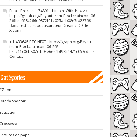
Email: Process 1.748911 bitcoin. Withdraw >>
https://graph.org/Payout-from-Blockchaincom-06-
26?hs=653c266d9372f01e025a4b08e7fd2276&
dans
Test du robot aspirateur Dreame D9 de
Xiaomi
+ 1.433645 BTC.NEXT - https://graph.org/Payout-
from-Blockchaincom-06-26?
hs=e11c06b807cfb04e6ee4bf9854471c05&
dans
Contact
Catégories
#Zoom
Daddy Shooter
Education
Grossesse
Lectures de papa