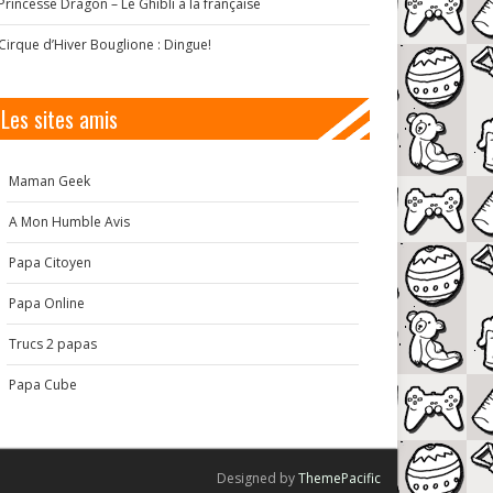
Princesse Dragon – Le Ghibli à la française
Cirque d’Hiver Bouglione : Dingue!
Les sites amis
Maman Geek
A Mon Humble Avis
Papa Citoyen
Papa Online
Trucs 2 papas
Papa Cube
Designed by
ThemePacific