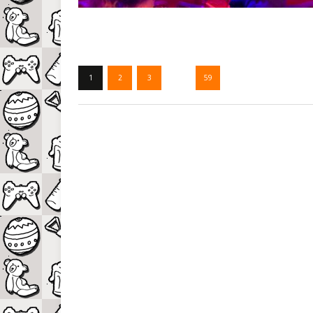
1
2
3
…
59