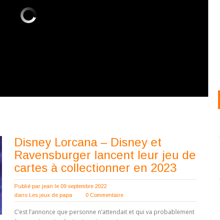
Disney Lorcana – Disney et
Ravensburger lancent leur jeu de
cartes à collectionner en 2023
Publié par
jean
le 09 septembre 2022
dans
Les jeux de papa
0 Commentaire
C’est l’annonce que personne n’attendait et qui va probablement