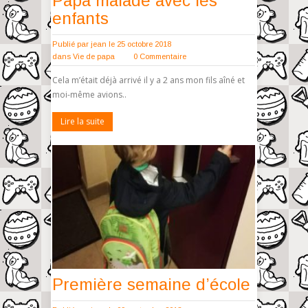
Papa malade avec les
enfants
Publié par
jean
le 25 octobre 2018
dans
Vie de papa
0 Commentaire
Cela m’était déjà arrivé il y a 2 ans mon fils aîné et
moi-même avions..
Lire la suite
Première semaine d’école