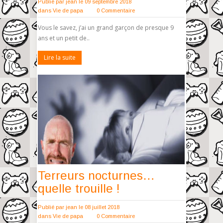
Publié par
jean
le 09 septembre 2018
dans
Vie de papa
0 Commentaire
Vous le savez, j’ai un grand garçon de presque 9
ans et un petit de..
Lire la suite
Terreurs nocturnes…
quelle trouille !
Publié par
jean
le 08 juillet 2018
dans
Vie de papa
0 Commentaire