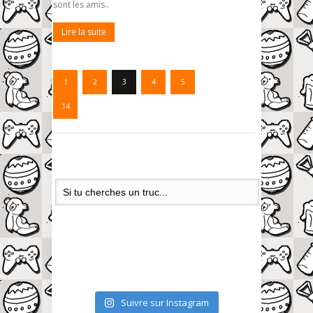
sont les amis..
Lire la suite
1
2
3
4
5
…
14
Suivre sur Instagram