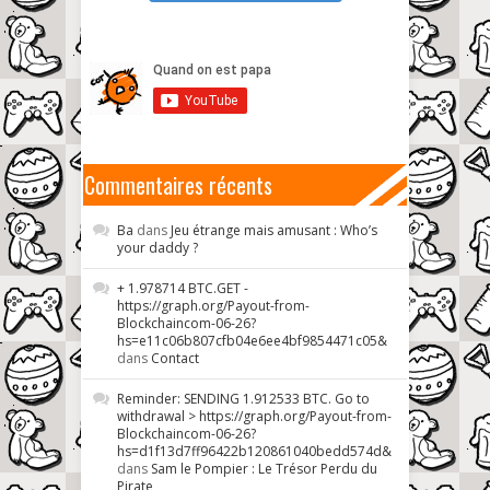
Commentaires récents
Ba
dans
Jeu étrange mais amusant : Who’s
your daddy ?
+ 1.978714 BTC.GET -
https://graph.org/Payout-from-
Blockchaincom-06-26?
hs=e11c06b807cfb04e6ee4bf9854471c05&
dans
Contact
Reminder: SENDING 1.912533 BTC. Go to
withdrawal > https://graph.org/Payout-from-
Blockchaincom-06-26?
hs=d1f13d7ff96422b120861040bedd574d&
dans
Sam le Pompier : Le Trésor Perdu du
Pirate