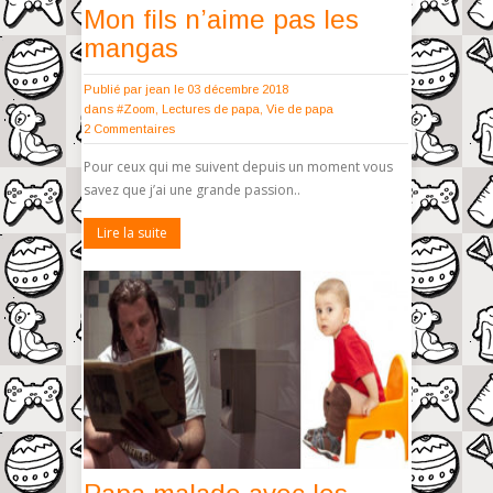
Mon fils n’aime pas les
mangas
Publié par
jean
le 03 décembre 2018
dans
#Zoom
,
Lectures de papa
,
Vie de papa
2 Commentaires
Pour ceux qui me suivent depuis un moment vous
savez que j’ai une grande passion..
Lire la suite