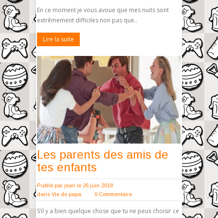
En ce moment je vous avoue que mes nuits sont
extrêmement difficiles non pas que..
Lire la suite
Les parents des amis de
tes enfants
Publié par
jean
le 26 juin 2018
dans
Vie de papa
0 Commentaire
S’il y a bien quelque chose que tu ne peux choisir ce