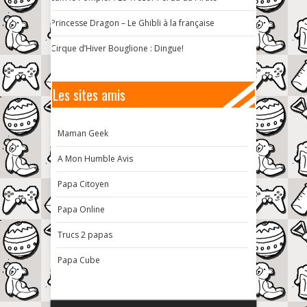
Princesse Dragon – Le Ghibli à la française
Cirque d’Hiver Bouglione : Dingue!
Les sites amis
Maman Geek
A Mon Humble Avis
Papa Citoyen
Papa Online
Trucs 2 papas
Papa Cube