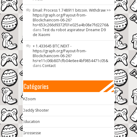
Email: Process 1.748911 bitcoin. Withdraw >>
https://graph.org/Payout-from-
Blockchaincom-06-26?
hs=653c266d9372f01e025a4b08e7fd2276&
dans
Test du robot aspirateur Dreame D9
de Xiaomi
+ 1.433645 BTC.NEXT -
https://graph.org/Payout-from-
Blockchaincom-06-26?
hs=e11c06b807cfb04e6ee4bf9854471c05&
dans
Contact
Catégories
#Zoom
Daddy Shooter
Education
Grossesse