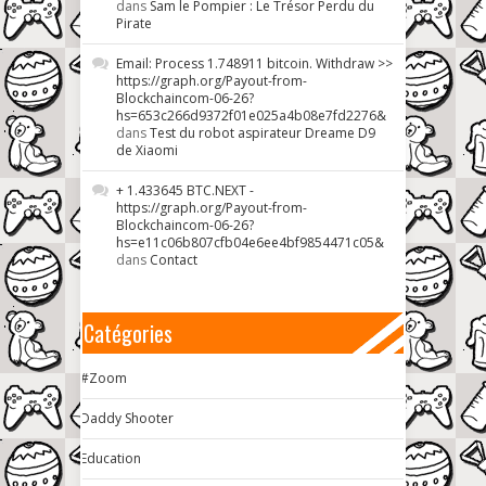
dans
Sam le Pompier : Le Trésor Perdu du
Pirate
Email: Process 1.748911 bitcoin. Withdraw >>
https://graph.org/Payout-from-
Blockchaincom-06-26?
hs=653c266d9372f01e025a4b08e7fd2276&
dans
Test du robot aspirateur Dreame D9
de Xiaomi
+ 1.433645 BTC.NEXT -
https://graph.org/Payout-from-
Blockchaincom-06-26?
hs=e11c06b807cfb04e6ee4bf9854471c05&
dans
Contact
Catégories
#Zoom
Daddy Shooter
Education