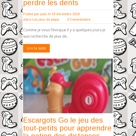
perdre les dents
Publié par
jean
le 18 décembre 2018
dans
Les jeux de papa
0 Commentaire
Comme je vous l’évoquai il y a quelques jours je
suis recherche de jeux de..
Lire la suite
Escargots Go le jeu des
tout-petits pour apprendre
la notion des distances