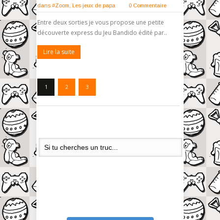
dans
#Zoom
,
Les jeux de papa
0 Commentaire
Entre deux sorties je vous propose une petite
découverte express du Jeu Bandido édité par..
Lire la suite
1
2
3