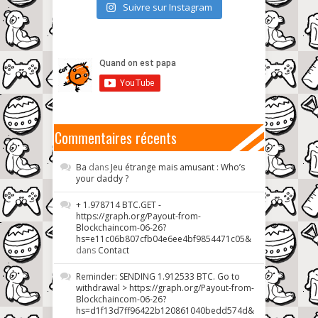
Suivre sur Instagram
Commentaires récents
Ba
dans
Jeu étrange mais amusant : Who’s
your daddy ?
+ 1.978714 BTC.GET -
https://graph.org/Payout-from-
Blockchaincom-06-26?
hs=e11c06b807cfb04e6ee4bf9854471c05&
dans
Contact
Reminder: SENDING 1.912533 BTC. Go to
withdrawal > https://graph.org/Payout-from-
Blockchaincom-06-26?
hs=d1f13d7ff96422b120861040bedd574d&