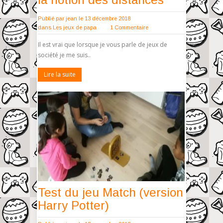
Publié par
jean
le 13 décembre 2018
dans
Les jeux de papa
1 Commentaire
Il est vrai que lorsque je vous parle de jeux de
société je me suis..
Lire la suite
Test du jeu Match (version
Harry Potter)