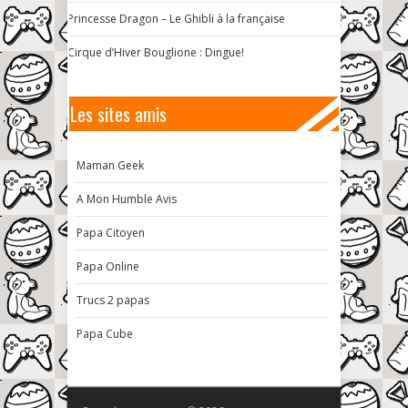
Princesse Dragon – Le Ghibli à la française
Cirque d’Hiver Bouglione : Dingue!
Les sites amis
Maman Geek
A Mon Humble Avis
Papa Citoyen
Papa Online
Trucs 2 papas
Papa Cube