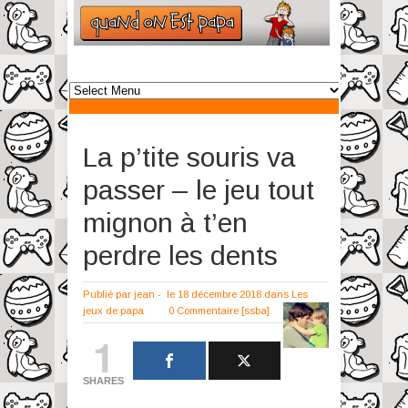
La p’tite souris va
passer – le jeu tout
mignon à t’en
perdre les dents
Publié par
jean
-
le 18 décembre 2018
dans
Les
jeux de papa
0 Commentaire
[ssba]
1
SHARES