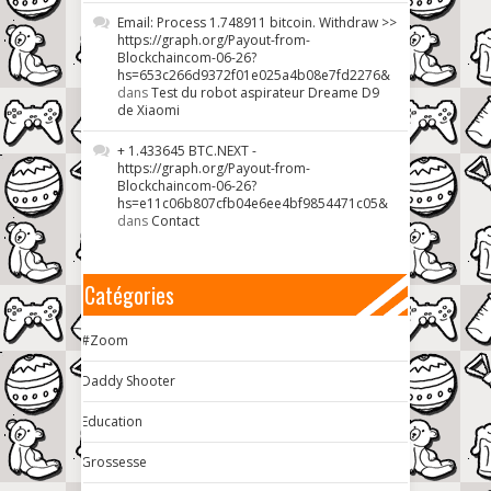
Email: Process 1.748911 bitcoin. Withdraw >>
https://graph.org/Payout-from-
Blockchaincom-06-26?
hs=653c266d9372f01e025a4b08e7fd2276&
dans
Test du robot aspirateur Dreame D9
de Xiaomi
+ 1.433645 BTC.NEXT -
https://graph.org/Payout-from-
Blockchaincom-06-26?
hs=e11c06b807cfb04e6ee4bf9854471c05&
dans
Contact
Catégories
#Zoom
Daddy Shooter
Education
Grossesse