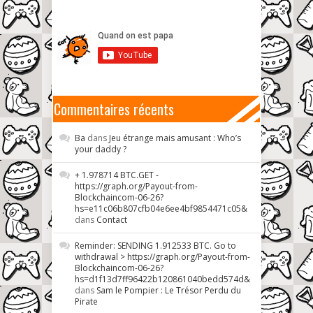
Commentaires récents
Ba
dans
Jeu étrange mais amusant : Who’s
your daddy ?
+ 1.978714 BTC.GET -
https://graph.org/Payout-from-
Blockchaincom-06-26?
hs=e11c06b807cfb04e6ee4bf9854471c05&
dans
Contact
Reminder: SENDING 1.912533 BTC. Go to
withdrawal > https://graph.org/Payout-from-
Blockchaincom-06-26?
hs=d1f13d7ff96422b120861040bedd574d&
dans
Sam le Pompier : Le Trésor Perdu du
Pirate