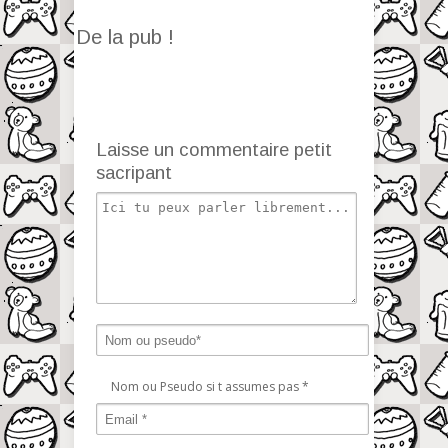
De la pub !
Laisse un commentaire petit
sacripant
Nom ou Pseudo si t assumes pas
*