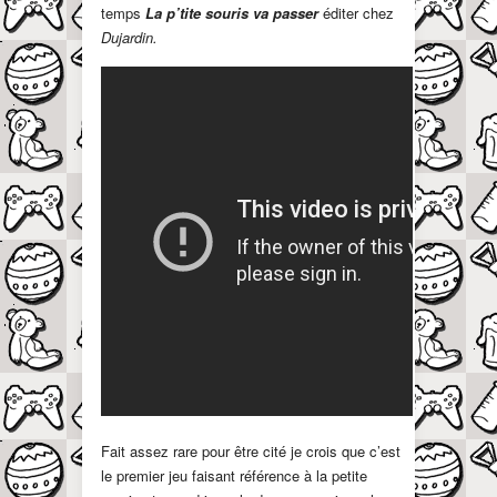
temps
La p’tite souris va passer
éditer chez
Dujardin.
Fait assez rare pour être cité je crois que c’est
le premier jeu faisant référence à la petite