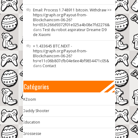
Email: Process 1.748911 bitcoin. Withdraw >>
https://graph.org/Payout-from-
Blockchaincom-06-26?
hs=653c266d9372f01e025a4b08e7fd2276&
dans
Test du robot aspirateur Dreame D9
de Xiaomi
+ 1.433645 BTC.NEXT -
https://graph.org/Payout-from-
Blockchaincom-06-26?
hs=e11c06b807cfb04e6ee4bf9854471c05&
dans
Contact
Catégories
#Zoom
Daddy Shooter
Education
Grossesse