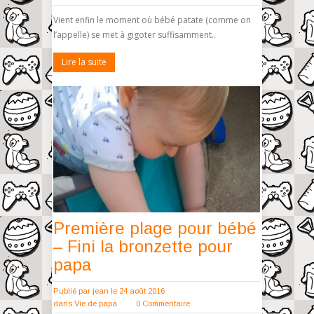
Vient enfin le moment où bébé patate (comme on
l’appelle) se met à gigoter suffisamment..
Lire la suite
Première plage pour bébé
– Fini la bronzette pour
papa
Publié par
jean
le 24 août 2016
dans
Vie de papa
0 Commentaire