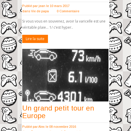
Publié par
jean
le 10 mars 2017
dans
Vie de papa
0 Commentaire
Si vous vous en souvenez, avoir la varicelle est une
véritable plaie… 1/ c’est hyper..
Lire la suite
Un grand petit tour en
Europe
Publié par
Alex
le 08 novembre 2016