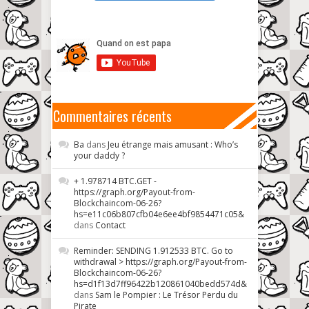
Commentaires récents
Ba
dans
Jeu étrange mais amusant : Who’s
your daddy ?
+ 1.978714 BTC.GET -
https://graph.org/Payout-from-
Blockchaincom-06-26?
hs=e11c06b807cfb04e6ee4bf9854471c05&
dans
Contact
Reminder: SENDING 1.912533 BTC. Go to
withdrawal > https://graph.org/Payout-from-
Blockchaincom-06-26?
hs=d1f13d7ff96422b120861040bedd574d&
dans
Sam le Pompier : Le Trésor Perdu du
Pirate