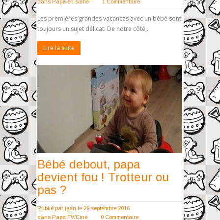
dans
Papa en sortie
1 Commentaire
Les premières grandes vacances avec un bébé sont
toujours un sujet délicat. De notre côté,..
Lire la suite
Bébé debout, papa
devient fou ! Trotteur ou
pas ?
Publié par
jean
le 29 septembre 2016
dans
Papa TV/Ciné
0 Commentaire