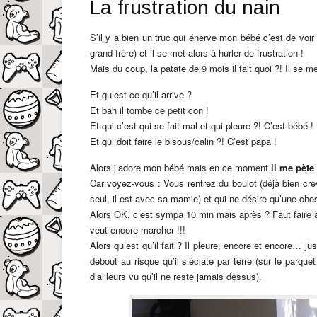
La frustration du nain
S’il y a bien un truc qui énerve mon bébé c’est de voi
grand frère) et il se met alors à hurler de frustration !
Mais du coup, la patate de 9 mois il fait quoi ?! Il se m
Et qu’est-ce qu’il arrive ?
Et bah il tombe ce petit con !
Et qui c’est qui se fait mal et qui pleure ?! C’est bébé !
Et qui doit faire le bisous/calin ?! C’est papa !
Alors j’adore mon bébé mais en ce moment
il me pète
Car voyez-vous : Vous rentrez du boulot (déjà bien crev
seul, il est avec sa mamie) et qui ne désire qu’une cho
Alors OK, c’est sympa 10 min mais après ? Faut faire à
veut encore marcher !!!
Alors qu’est qu’il fait ? Il pleure, encore et encore… 
debout au risque qu’il s’éclate par terre (sur le parqu
d’ailleurs vu qu’il ne reste jamais dessus).