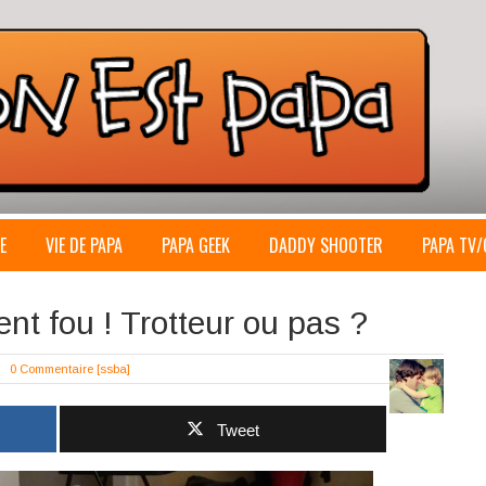
E
VIE DE PAPA
PAPA GEEK
DADDY SHOOTER
PAPA TV/
nt fou ! Trotteur ou pas ?
0 Commentaire
[ssba]
Tweet