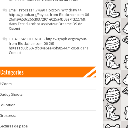
Email: Process 1.748911 bitcoin. Withdraw >>
https://graph.org/Payout-from-Blockchaincom-06-
26?hs=653c266d9372f01e025a4b08e7fd2276&
dans
Test du robot aspirateur Dreame D9 de
Xiaomi
+ 1.433645 BTC.NEXT - https://graph.org/Payout-
from-Blockchaincom-06-26?
hs=e11c06b807cfb04e6ee4bf9854471c05&
dans
Contact
Catégories
#Zoom
Daddy Shooter
Education
Grossesse
Lectures de papa