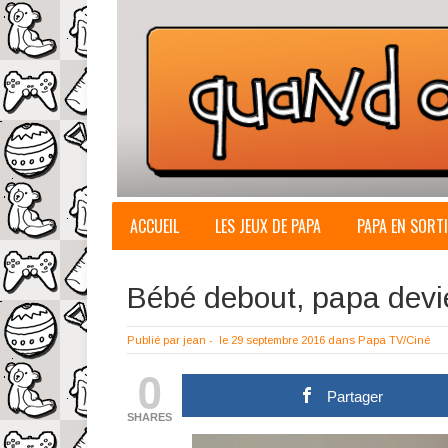
ACCUEIL
LES JEUX DE PAPA
PAPA EN SORTI
Bébé debout, papa devie
Publié par
jean
-
le 29 septembre 2016
dans
Papa TV/Ciné
0
Partager
SHARES