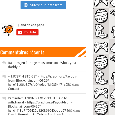
Suivre sur Instagram
Commentaires récents
Ba
dans
Jeu étrange mais amusant : Who’s your
daddy ?
+ 1.978714 BTC.GET - https://graph.org/Payout-
from-Blockchaincom-06-26?
hs=e11c06b807cfb04e6ee4bf9854471c05&
dans
Contact
Reminder: SENDING 1.912533 BTC. Go to
withdrawal > https://graph.org/Payout-from-
Blockchaincom-06-26?
hs=d1f13d7ff96422b120861040bedd574d&
dans
Sam le Pompier : Le Trésor Perdu du Pirate