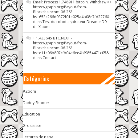
Email: Process 1.748911 bitcoin. Withdraw >>
https://graph.org/Payout-from-
Blockchaincom-06-26?
hs=653c266d9372f01e025a4b08e7fd2276&
dans
Test du robot aspirateur Dreame D9
de Xiaomi
+ 1.433645 BTC.NEXT -
https://graph.org/Payout-from-
Blockchaincom-06-26?
hs=e11c06b807cfb04e6ee4bf9854471c05&
dans
Contact
Catégories
#Zoom
Daddy Shooter
Education
Grossesse
Lectures de papa