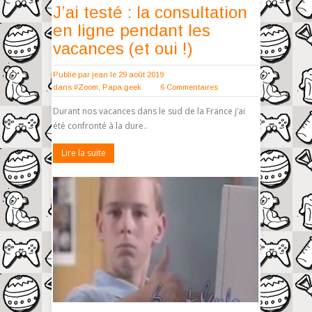
J’ai testé : la consultation
en ligne pendant les
vacances (et oui !)
Publié par
jean
le 29 août 2019
dans
#Zoom
,
Papa geek
6 Commentaires
Durant nos vacances dans le sud de la France j’ai
été confronté à la dure..
Lire la suite