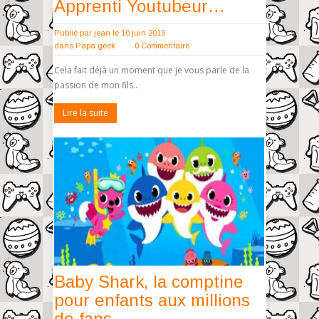
Apprenti Youtubeur…
Publié par
jean
le 10 juin 2019
dans
Papa geek
0 Commentaire
Cela fait déjà un moment que je vous parle de la
passion de mon fils..
Lire la suite
Baby Shark, la comptine
pour enfants aux millions
de fans