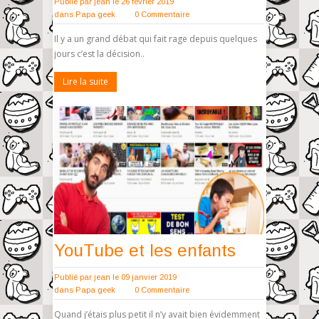
Publié par
jean
le 26 février 2019
dans
Papa geek
0 Commentaire
Il y a un grand débat qui fait rage depuis quelques
jours c’est la décision..
Lire la suite
YouTube et les enfants
Publié par
jean
le 09 janvier 2019
dans
Papa geek
0 Commentaire
Quand j’étais plus petit il n’y avait bien évidemment