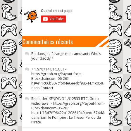
Commentaires récents
Ba
dans
Jeu étrange mais amusant : Who’s
your daddy ?
+ 1.978714 BTC.GET -
https://graph.org/Payout-from-
Blockchaincom-06-26?
hs=e11c06b807cfb04e6ee4bf9854471c05&
dans
Contact
Reminder: SENDING 1.912533 BTC. Go to
withdrawal > https://graph.org/Payout-from-
Blockchaincom-06-26?
hs=d1f13d7ff96422b120861040bedd574d&
dans
Sam le Pompier : Le Trésor Perdu du
Pirate