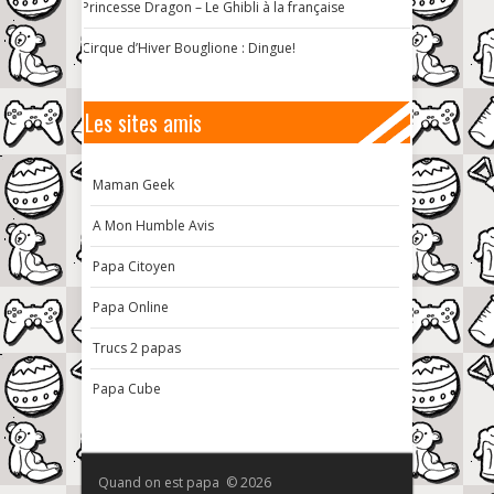
Princesse Dragon – Le Ghibli à la française
Cirque d’Hiver Bouglione : Dingue!
Les sites amis
Maman Geek
A Mon Humble Avis
Papa Citoyen
Papa Online
Trucs 2 papas
Papa Cube
Quand on est papa © 2026