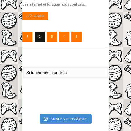
pas internet et lorsque nous voulions..
Lire la suite
1
2
3
4
5
Suivre sur Instagram