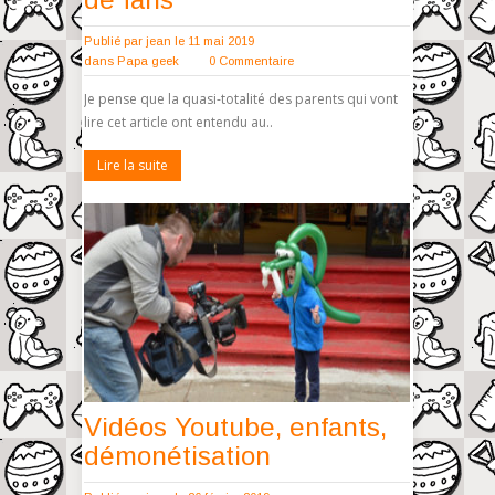
Publié par
jean
le 11 mai 2019
dans
Papa geek
0 Commentaire
Je pense que la quasi-totalité des parents qui vont
lire cet article ont entendu au..
Lire la suite
Vidéos Youtube, enfants,
démonétisation