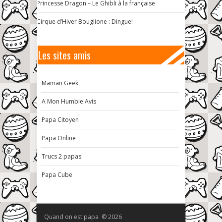
Princesse Dragon – Le Ghibli à la française
Cirque d’Hiver Bouglione : Dingue!
Les sites amis
Maman Geek
A Mon Humble Avis
Papa Citoyen
Papa Online
Trucs 2 papas
Papa Cube
Quand on est papa © 2026