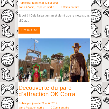
Publié par
jean
le 28 juillet 2018
dans
#Zoom
,
Papa en sortie
0 Commentaire
Et voilà ! Cela faisait un an et demi que je n’étais pas
allé au..
Lire la suite
Découverte du parc
d’attraction OK Corral
Publié par
jean
le 21 août 2017
dans
Papa en sortie
0 Commentaire