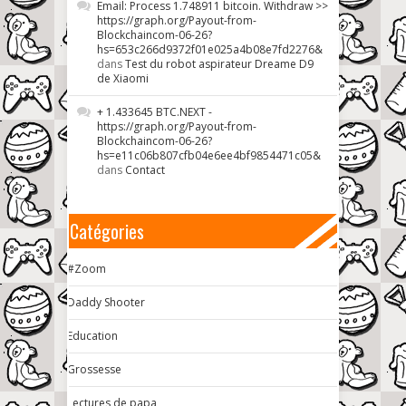
Email: Process 1.748911 bitcoin. Withdraw >>
https://graph.org/Payout-from-
Blockchaincom-06-26?
hs=653c266d9372f01e025a4b08e7fd2276&
dans
Test du robot aspirateur Dreame D9
de Xiaomi
+ 1.433645 BTC.NEXT -
https://graph.org/Payout-from-
Blockchaincom-06-26?
hs=e11c06b807cfb04e6ee4bf9854471c05&
dans
Contact
Catégories
#Zoom
Daddy Shooter
Education
Grossesse
Lectures de papa