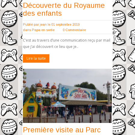
Découverte du Royaume
des enfants
Publié par
jean
le 01 septembre 2019
dans
Papa en sortie
0 Commentaire
C’est au travers d’une communication reçu par mail
que j’ai découvert ce lieu que je..
Lire la suite
Première visite au Parc