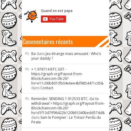
Commentaires récents
Ba
dans
Jeu étrange mais amusant : Who’s
your daddy ?
+ 1.978714 BTC.GET -
https://graph.org/Payout-from-
Blockchaincom-06-26?
hs=e11c06b807cfb04e6ee4bf9854471c05&
dans
Contact
Reminder: SENDING 1.912533 BTC. Go to
withdrawal > https://graph.org/Payout-from-
Blockchaincom-06-26?
hs=d1f13d7ff96422b120861040bedd574d&
dans
Sam le Pompier : Le Trésor Perdu du
Pirate