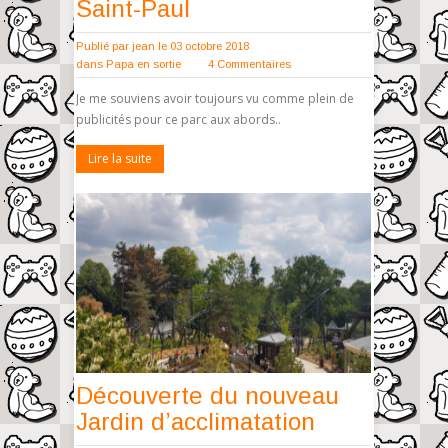
Saint-Paul
Publié par
jean
le 03 octobre 2018
dans
Papa en sortie
4 Commentaires
Je me souviens avoir toujours vu comme plein de
publicités pour ce parc aux abords..
Lire la suite
Découverte du nouveau
Jardin d’acclimatation