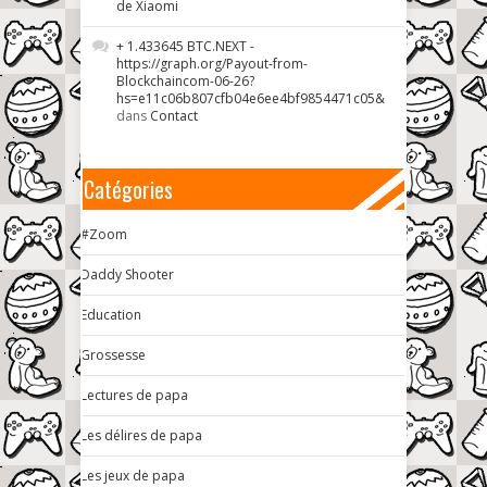
de Xiaomi
+ 1.433645 BTC.NEXT -
https://graph.org/Payout-from-
Blockchaincom-06-26?
hs=e11c06b807cfb04e6ee4bf9854471c05&
dans
Contact
Catégories
#Zoom
Daddy Shooter
Education
Grossesse
Lectures de papa
Les délires de papa
Les jeux de papa