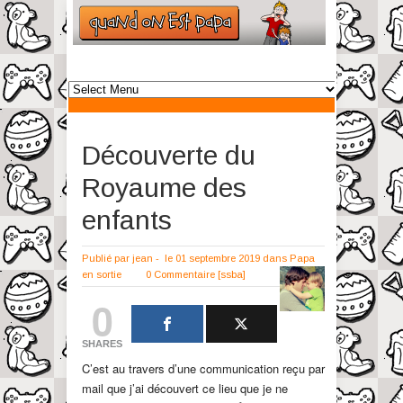
Découverte du
Royaume des
enfants
Publié par
jean
-
le 01 septembre 2019
dans
Papa
en sortie
0 Commentaire
[ssba]
0
SHARES
C’est au travers d’une communication reçu par
mail que j’ai découvert ce lieu que je ne