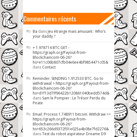
Commentaires récents
Ba
dans
Jeu étrange mais amusant : Who’s
your daddy ?
+ 1.978714 BTC.GET -
https://graph.org/Payout-from-
Blockchaincom-06-26?
hs=e11c06b807cfb04e6ee4bf9854471c05&
dans
Contact
Reminder: SENDING 1.912533 BTC. Go to
withdrawal > https://graph.org/Payout-from-
Blockchaincom-06-26?
hs=d1f13d7ff96422b120861040bedd574d&
dans
Sam le Pompier : Le Trésor Perdu du
Pirate
Email: Process 1.748911 bitcoin. Withdraw >>
https://graph.org/Payout-from-
Blockchaincom-06-26?
hs=653c266d9372f01e025a4b08e7fd2276&
dans
Test du robot aspirateur Dreame D9