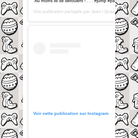
Au moins ils se défoulent ! . . . #jump #park
Une publication partagée par
Jean / QuandOnEstPapa
Voir cette publication sur Instagram