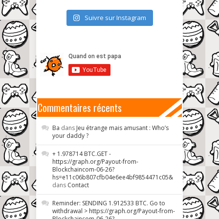
Suivre sur Instagram
Commentaires récents
Ba
dans
Jeu étrange mais amusant : Who’s
your daddy ?
+ 1.978714 BTC.GET -
https://graph.org/Payout-from-
Blockchaincom-06-26?
hs=e11c06b807cfb04e6ee4bf9854471c05&
dans
Contact
Reminder: SENDING 1.912533 BTC. Go to
withdrawal > https://graph.org/Payout-from-
Blockchaincom-06-26?