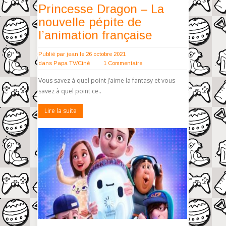
Princesse Dragon – La
nouvelle pépite de
l’animation française
Publié par
jean
le 26 octobre 2021
dans
Papa TV/Ciné
1 Commentaire
Vous savez à quel point j’aime la fantasy et vous
savez à quel point ce..
Lire la suite