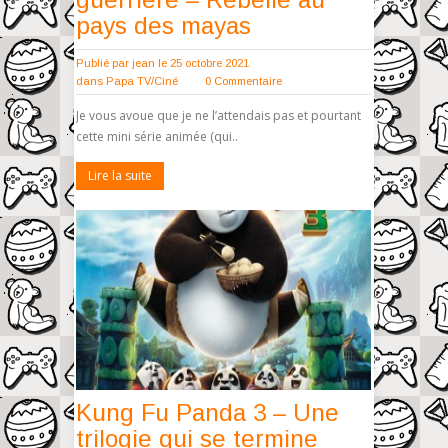
pays des mayas
Publié par
jean
le 25 octobre 2021
dans
Papa TV/Ciné
0 Commentaire
Je vous avoue que je ne l’attendais pas et pourtant
cette mini série animée (qui..
Lire la suite
Kung Fu Panda 3 – Une
trilogie qui se termine