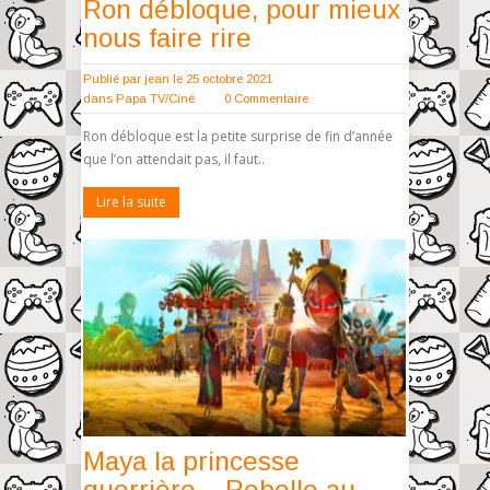
Ron débloque, pour mieux
nous faire rire
Publié par
jean
le 25 octobre 2021
dans
Papa TV/Ciné
0 Commentaire
Ron débloque est la petite surprise de fin d’année
que l’on attendait pas, il faut..
Lire la suite
Maya la princesse
guerrière – Rebelle au