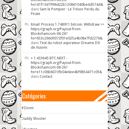
hs=d1f13d7ff96422b120861040bedd574d&
dans
Sam le Pompier : Le Trésor Perdu du
Pirate
Email: Process 1.748911 bitcoin. Withdraw >>
https://graph.org/Payout-from-
Blockchaincom-06-26?
hs=653c266d9372f01e025a4b08e7fd2276&
dans
Test du robot aspirateur Dreame D9
de Xiaomi
+ 1.433645 BTC.NEXT -
https://graph.org/Payout-from-
Blockchaincom-06-26?
hs=e11c06b807cfb04e6ee4bf9854471c05&
dans
Contact
Catégories
#Zoom
Daddy Shooter