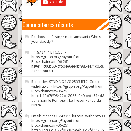
Commentaires récents
Ba
dans
Jeu étrange mais amusant : Who’s
your daddy ?
+ 1.978714 BTC.GET -
https://graph.org/Payout-from-
Blockchaincom-06-26?
hs=e11c06b807cfb04e6ee4bf9854471c05&
dans
Contact
Reminder: SENDING 1.912533 BTC. Go to
withdrawal > https://graph.org/Payout-from-
Blockchaincom-06-26?
hs=d1f13d7ff96422b120861040bedd574d&
dans
Sam le Pompier : Le Trésor Perdu du
Pirate
Email: Process 1.748911 bitcoin. Withdraw >>
https://graph.org/Payout-from-
Blockchaincom-06-26?
hs=653c266d9372f01e025a4b08e7fd2276&