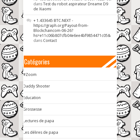
dans
Test du robot aspirateur Dreame D9
de Xiaomi
+ 1.433645 BTC.NEXT -
https://graph.org/Payout-from-
Blockchaincom-06-26?
hs=e11c06b807cfb04e6ee4bf9854471c05&
dans
Contact
Catégories
#Zoom
Daddy Shooter
Education
Grossesse
Lectures de papa
Les délires de papa