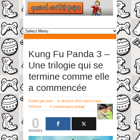
Kung Fu Panda 3 –
Une trilogie qui se
termine comme elle
a commencée
Publié par
jean
-
le 28 mars 2016
dans
Papa
TV/Ciné
0 Commentaire
[ssba]
0
SHARES