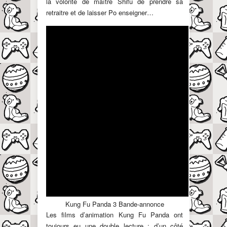
la volonté de maître Shifu de prendre sa
retraitre et de laisser Po enseigner…
Kung Fu Panda 3 Bande-annonce
Les films d’animation Kung Fu Panda ont
toujours eu une double lecture ; d’un côté