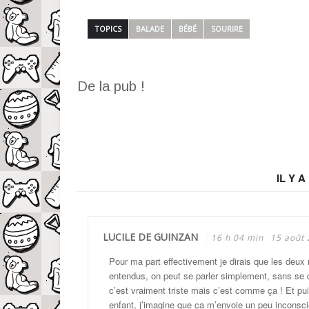
TOPICS
BALADE
BÉBÉ
SOURIRE
De la pub !
IL Y 
LUCILE DE GUINZAN
16 h 04 min
15 août
Pour ma part effectivement je dirais que les deux
entendus, on peut se parler simplement, sans se 
c’est vraiment triste mais c’est comme ça ! Et pu
enfant, j’imagine que ça m’envoie un peu inconsc