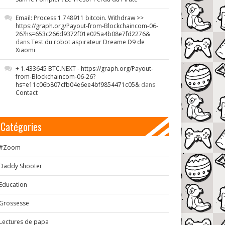
Email: Process 1.748911 bitcoin. Withdraw >>
https://graph.org/Payout-from-Blockchaincom-06-
26?hs=653c266d9372f01e025a4b08e7fd2276&
dans
Test du robot aspirateur Dreame D9 de
Xiaomi
+ 1.433645 BTC.NEXT - https://graph.org/Payout-
from-Blockchaincom-06-26?
hs=e11c06b807cfb04e6ee4bf9854471c05&
dans
Contact
Catégories
#Zoom
Daddy Shooter
Education
Grossesse
Lectures de papa