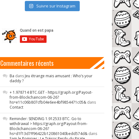
Suivre sur Instagram
Commentaires récents
Ba
dans
Jeu étrange mais amusant : Who’s your
daddy ?
+ 1.978714 BTC.GET - https://graph.org/Payout-
from-Blockchaincom-06-26?
hs=e11c06b807cfb04e6ee4bf9854471c05&
dans
Contact
Reminder: SENDING 1.912533 BTC. Go to
withdrawal > https://graph.org/Payout-from-
Blockchaincom-06-26?
hs=d1f13d7ff96422b120861040bedd574d&
dans
Sam le Pompier : Le Trésor Perdu du Pirate