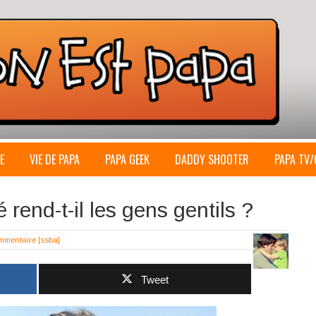
E
VIE DE PAPA
PAPA GEEK
DADDY SHOOTER
PAPA TV/
rend-t-il les gens gentils ?
mmentaire
[ssba]
Tweet