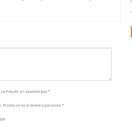
t
ou Pseudo si t assumes pas
*
l...Promis on ne le donne à personne
*
ite