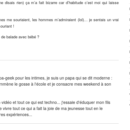
e disais rien) ça m’a fait bizarre car d’habitude c’est moi qui laisse
es me souriaient, les hommes m’admiraient (lol)… je sentais un vrai
ouriant !
s de balade avec bébé ?
-geek pour les intimes, je suis un papa qui se dit moderne :
j’emmène le gosse à l'école et je consacre mes weekend à son
vidéo et tout ce qui est techno... j'essaie d'éduquer mon fils
e vivre tout ce qui a fait la joie de ma jeunesse tout en le
res expériences...