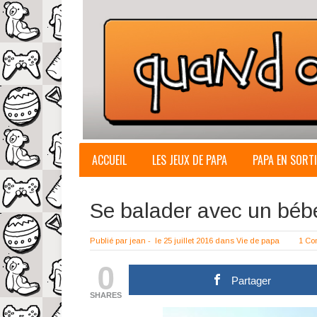
ACCUEIL
LES JEUX DE PAPA
PAPA EN SORTI
Se balader avec un bébé 
Publié par
jean
-
le 25 juillet 2016
dans
Vie de papa
1 Co
0
Partager
SHARES