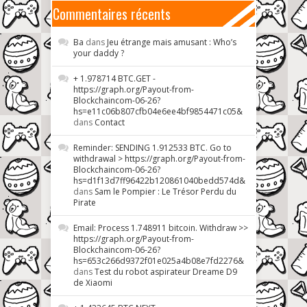
Commentaires récents
Ba
dans
Jeu étrange mais amusant : Who’s
your daddy ?
+ 1.978714 BTC.GET -
https://graph.org/Payout-from-
Blockchaincom-06-26?
hs=e11c06b807cfb04e6ee4bf9854471c05&
dans
Contact
Reminder: SENDING 1.912533 BTC. Go to
withdrawal > https://graph.org/Payout-from-
Blockchaincom-06-26?
hs=d1f13d7ff96422b120861040bedd574d&
dans
Sam le Pompier : Le Trésor Perdu du
Pirate
Email: Process 1.748911 bitcoin. Withdraw >>
https://graph.org/Payout-from-
Blockchaincom-06-26?
hs=653c266d9372f01e025a4b08e7fd2276&
dans
Test du robot aspirateur Dreame D9
de Xiaomi