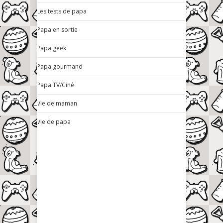
Les tests de papa
Papa en sortie
Papa geek
Papa gourmand
Papa TV/Ciné
Vie de maman
Vie de papa