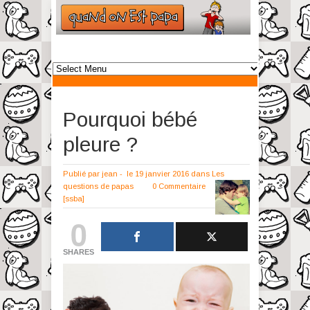
Pourquoi bébé
pleure ?
Publié par
jean
-
le 19 janvier 2016
dans
Les
questions de papas
0 Commentaire
[ssba]
0
SHARES