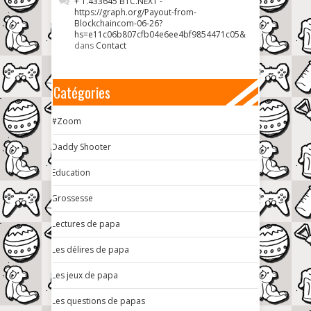
+ 1.433645 BTC.NEXT -
https://graph.org/Payout-from-
Blockchaincom-06-26?
hs=e11c06b807cfb04e6ee4bf9854471c05&
dans
Contact
Catégories
#Zoom
Daddy Shooter
Education
Grossesse
Lectures de papa
Les délires de papa
Les jeux de papa
Les questions de papas