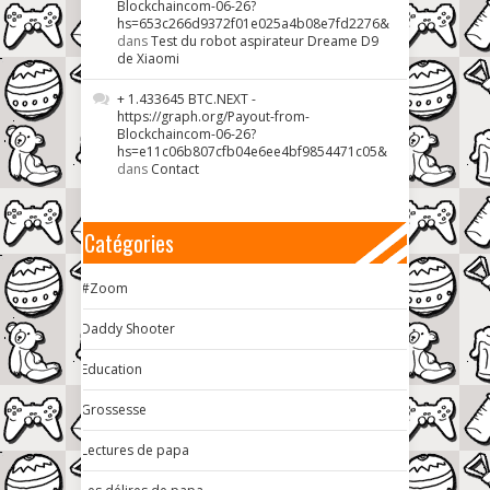
Blockchaincom-06-26?
hs=653c266d9372f01e025a4b08e7fd2276&
dans
Test du robot aspirateur Dreame D9
de Xiaomi
+ 1.433645 BTC.NEXT -
https://graph.org/Payout-from-
Blockchaincom-06-26?
hs=e11c06b807cfb04e6ee4bf9854471c05&
dans
Contact
Catégories
#Zoom
Daddy Shooter
Education
Grossesse
Lectures de papa