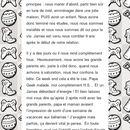
principes : nous marier d’abord, partir bien sûr
en lune de miel, emménager dans une jolie
maison, PUIS avoir un enfant. Nous avons
donc terminé nos études, nous nous sommes
installés et nous nous sommes dit oui pour la
vie. James est venu nous combler 9 ans
après le début de notre relation.
Il y a des jours ou il nous rend complètement
fous. Heureusement, nous avons les grands
parents etc. juste à côté donc, quand nous
arrivons à saturation, nous leur confions la
bête. Ce week end cela a été le cas. Papa
Geek malade, moi complètement H.S… Et un
James débordant d’énergie ! Et bien laissez
moi vous dire qu’apres 2 après midi avec les
grands parents, papa et maman avaient
l’impression de sortir d’une semaine de
vacances aux bahamas ! J’exagère mais
parfois, ça devient vital je pense. En toute
franchise, quel est l’intérêt pour l’enfant d’avoir