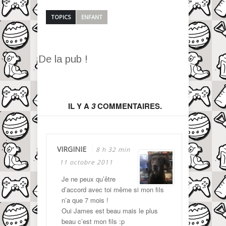
TOPICS
ENFANT
De la pub !
IL Y A
3
COMMENTAIRES.
VIRGINIE
8 h 32 min
11 octobre 2011
Je ne peux qu’être
d’accord avec toi même si mon fils
n’a que 7 mois !
Oui James est beau mais le plus
beau c’est mon fils :p