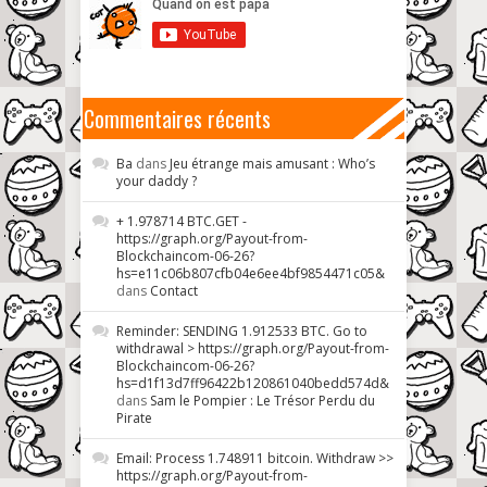
Commentaires récents
Ba
dans
Jeu étrange mais amusant : Who’s
your daddy ?
+ 1.978714 BTC.GET -
https://graph.org/Payout-from-
Blockchaincom-06-26?
hs=e11c06b807cfb04e6ee4bf9854471c05&
dans
Contact
Reminder: SENDING 1.912533 BTC. Go to
withdrawal > https://graph.org/Payout-from-
Blockchaincom-06-26?
hs=d1f13d7ff96422b120861040bedd574d&
dans
Sam le Pompier : Le Trésor Perdu du
Pirate
Email: Process 1.748911 bitcoin. Withdraw >>
https://graph.org/Payout-from-