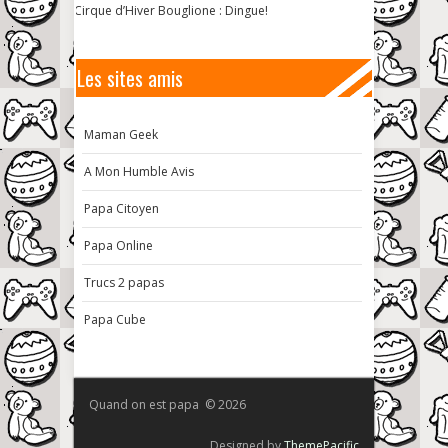
Cirque d’Hiver Bouglione : Dingue!
Les sites amis
Maman Geek
A Mon Humble Avis
Papa Citoyen
Papa Online
Trucs 2 papas
Papa Cube
Quand on est papa © 2026
Designed by
ThemePacific