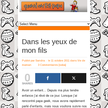
Dans les yeux de
mon fils
Publié par
Sandra
-
le 11 octobre 2011
dans
Vie de
maman
3 Commentaires
[ssba]
0
SHARES
Avoir un enfant… Depuis ma plus tendre
enfance j’ai rêvé de ce jour. Lorsque j’ai
rencontré papa geek, nous avons rapidement
parlé d’enfants, mais nous voulions suivre nos