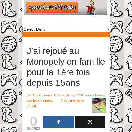
J’ai rejoué au
Monopoly en famille
pour la 1ère fois
depuis 15ans
Publié par
jean
-
le 23 septembre 2015
dans
#Zoom
,
Les jeux de papa
0 Commentaire
[ssba]
0
SHARES