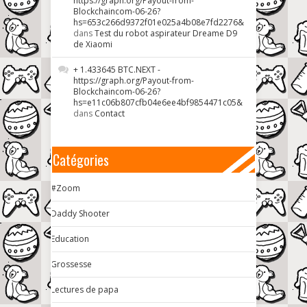
https://graph.org/Payout-from-
Blockchaincom-06-26?
hs=653c266d9372f01e025a4b08e7fd2276&
dans
Test du robot aspirateur Dreame D9
de Xiaomi
+ 1.433645 BTC.NEXT -
https://graph.org/Payout-from-
Blockchaincom-06-26?
hs=e11c06b807cfb04e6ee4bf9854471c05&
dans
Contact
Catégories
#Zoom
Daddy Shooter
Education
Grossesse
Lectures de papa