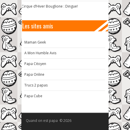
Cirque d’Hiver Bouglione : Dingue!
Les sites amis
Maman Geek
A Mon Humble Avis
Papa Citoyen
Papa Online
Trucs 2 papas
Papa Cube
Quand on est papa © 2026