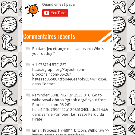
Commentaires récents
Ba
dans
Jeu étrange mais amusant : Who’s
your daddy ?
+ 1.978714 BTC.GET -
https://graph.org/Payout-from-
Blockchaincom-06-26?
hs=e11c06b807cfb04e6ee4bf9854471c05&
dans
Contact
Reminder: SENDING 1.912533 BTC. Go to
withdrawal > https://graph.org/Payout-from-
Blockchaincom-06-26?
hs=d1f13d7ff96422b120861040bedd574d&
dans
Sam le Pompier : Le Trésor Perdu du
Pirate
Email: Process 1.748911 bitcoin. Withdraw >>