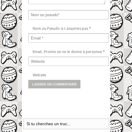
Nom ou Pseudo si t assumes pas
*
Email...Promis on ne le donne à personne
*
Website