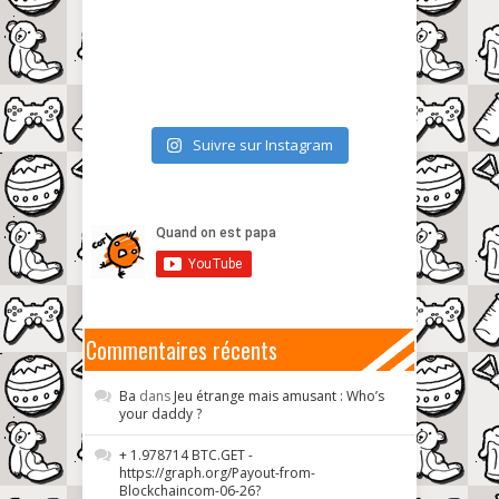
Suivre sur Instagram
Commentaires récents
Ba
dans
Jeu étrange mais amusant : Who’s
your daddy ?
+ 1.978714 BTC.GET -
https://graph.org/Payout-from-
Blockchaincom-06-26?