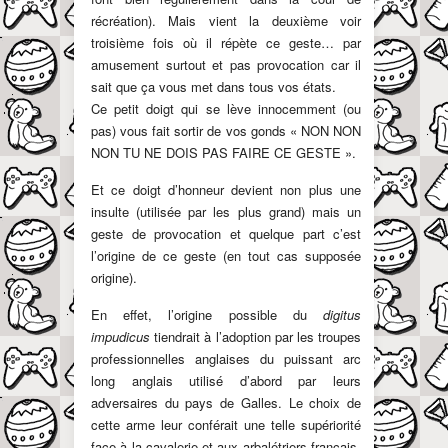
récréation). Mais vient la deuxième voir
troisième fois où il répète ce geste… par
amusement surtout et pas provocation car il
sait que ça vous met dans tous vos états.
Ce petit doigt qui se lève innocemment (ou
pas) vous fait sortir de vos gonds « NON NON
NON TU NE DOIS PAS FAIRE CE GESTE ».
Et ce doigt d’honneur devient non plus une
insulte (utilisée par les plus grand) mais un
geste de provocation et quelque part c’est
l’origine de ce geste (en tout cas supposée
origine).
En effet, l’origine possible du
digitus
impudicus
tiendrait à l’adoption par les troupes
professionnelles anglaises du puissant arc
long anglais utilisé d’abord par leurs
adversaires du pays de Galles. Le choix de
cette arme leur conférait une telle supériorité
face à la cavalerie et aux arbalétriers français,