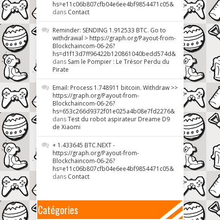
hs=e11c06b807cfb04e6ee4bf9854471c05&
dans
Contact
Reminder: SENDING 1.912533 BTC. Go to
withdrawal > https://graph.org/Payout-from-
Blockchaincom-06-26?
hs=d1f13d7ff96422b120861040bedd574d&
dans
Sam le Pompier : Le Trésor Perdu du
Pirate
Email: Process 1.748911 bitcoin. Withdraw >>
https://graph.org/Payout-from-
Blockchaincom-06-26?
hs=653c266d9372f01e025a4b08e7fd2276&
dans
Test du robot aspirateur Dreame D9
de Xiaomi
+ 1.433645 BTC.NEXT -
https://graph.org/Payout-from-
Blockchaincom-06-26?
hs=e11c06b807cfb04e6ee4bf9854471c05&
dans
Contact
Catégories