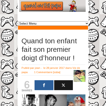
Quand ton enfant
fait son premier
doigt d’honneur !
Publié par
jean
-
le 28 janvier 2017
dans
Vie de
papa
1 Commentaire
[ssba]
6
SHARES