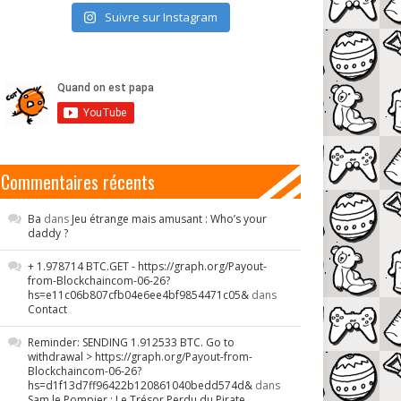
Suivre sur Instagram
Commentaires récents
Ba
dans
Jeu étrange mais amusant : Who’s your
daddy ?
+ 1.978714 BTC.GET - https://graph.org/Payout-
from-Blockchaincom-06-26?
hs=e11c06b807cfb04e6ee4bf9854471c05&
dans
Contact
Reminder: SENDING 1.912533 BTC. Go to
withdrawal > https://graph.org/Payout-from-
Blockchaincom-06-26?
hs=d1f13d7ff96422b120861040bedd574d&
dans
Sam le Pompier : Le Trésor Perdu du Pirate