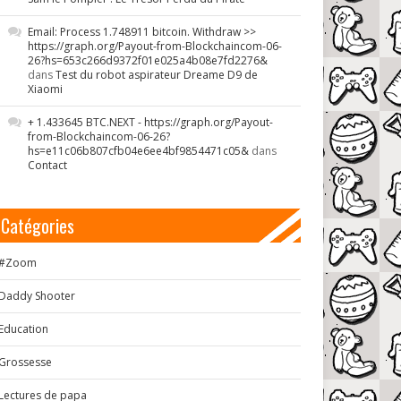
Email: Process 1.748911 bitcoin. Withdraw >>
https://graph.org/Payout-from-Blockchaincom-06-
26?hs=653c266d9372f01e025a4b08e7fd2276&
dans
Test du robot aspirateur Dreame D9 de
Xiaomi
+ 1.433645 BTC.NEXT - https://graph.org/Payout-
from-Blockchaincom-06-26?
hs=e11c06b807cfb04e6ee4bf9854471c05&
dans
Contact
Catégories
#Zoom
Daddy Shooter
Education
Grossesse
Lectures de papa