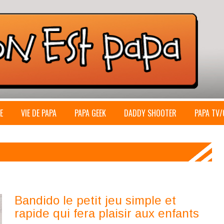
E
VIE DE PAPA
PAPA GEEK
DADDY SHOOTER
PAPA TV/
Bandido le petit jeu simple et
rapide qui fera plaisir aux enfants