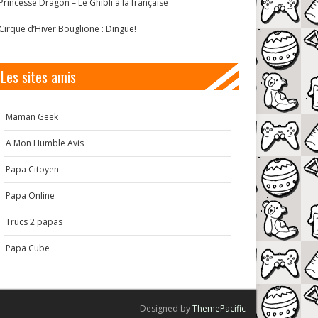
Princesse Dragon – Le Ghibli à la française
Cirque d’Hiver Bouglione : Dingue!
Les sites amis
Maman Geek
A Mon Humble Avis
Papa Citoyen
Papa Online
Trucs 2 papas
Papa Cube
Designed by
ThemePacific