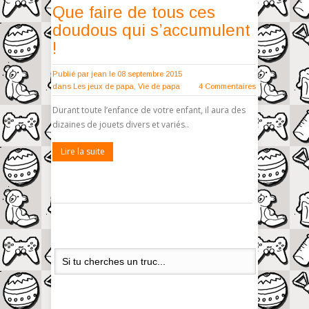
Que faire de tous ces
doudous qui s’accumulent
!
Publié par
jean
le 08 septembre 2015
dans
Les jeux de papa
,
Vie de papa
4 Commentaires
Durant toute l’enfance de votre enfant, il aura des
dizaines de jouets divers et variés..
Lire la suite