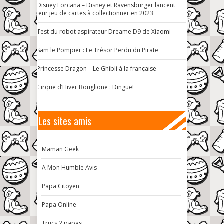
Disney Lorcana – Disney et Ravensburger lancent
leur jeu de cartes à collectionner en 2023
Test du robot aspirateur Dreame D9 de Xiaomi
Sam le Pompier : Le Trésor Perdu du Pirate
Princesse Dragon – Le Ghibli à la française
Cirque d’Hiver Bouglione : Dingue!
Les sites amis
Maman Geek
A Mon Humble Avis
Papa Citoyen
Papa Online
Trucs 2 papas