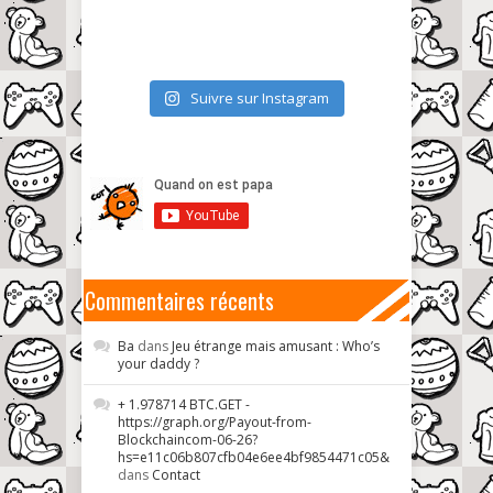
Suivre sur Instagram
Commentaires récents
Ba
dans
Jeu étrange mais amusant : Who’s
your daddy ?
+ 1.978714 BTC.GET -
https://graph.org/Payout-from-
Blockchaincom-06-26?
hs=e11c06b807cfb04e6ee4bf9854471c05&
dans
Contact