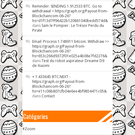
Reminder: SENDING 1.912533 BTC. Go to
withdrawal > https://graph.org/Payout-from-
Blockchaincom-06-26?
hs=d1f13d7ff96422b120861040bedd574d&
dans
Sam le Pompier : Le Trésor Perdu du
Pirate
Email: Process 1.748911 bitcoin. Withdraw >>
https://graph.org/Payout-from-
Blockchaincom-06-26?
hs=653c266d9372f01e025a4b08e7fd2276&
dans
Test du robot aspirateur Dreame D9
de Xiaomi
+ 1.433645 BTC.NEXT -
https://graph.org/Payout-from-
Blockchaincom-06-26?
hs=e11c06b807cfb04e6ee4bf9854471c05&
dans
Contact
Catégories
#Zoom