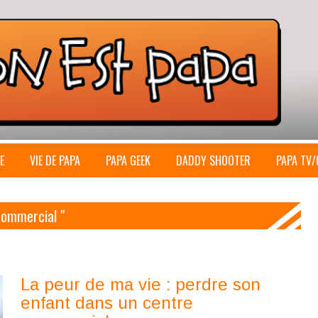
E
VIE DE PAPA
PAPA GEEK
DADDY SHOOTER
PAPA TV/
 commercial "
La peur de ma vie : perdre son
enfant dans un centre