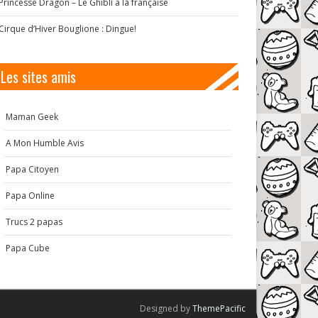
Princesse Dragon – Le Ghibli à la française
Cirque d’Hiver Bouglione : Dingue!
Les sites amis
Maman Geek
A Mon Humble Avis
Papa Citoyen
Papa Online
Trucs 2 papas
Papa Cube
Designed by
ThemePacific