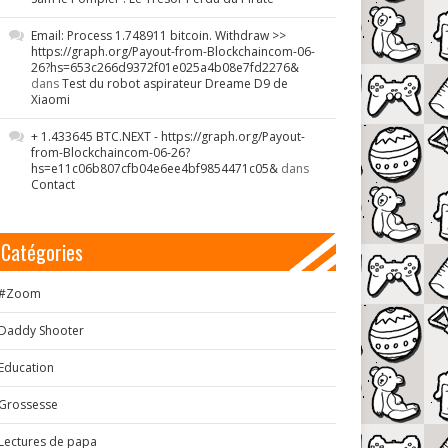
Email: Process 1.748911 bitcoin. Withdraw >>
https://graph.org/Payout-from-Blockchaincom-06-
26?hs=653c266d9372f01e025a4b08e7fd2276&
dans
Test du robot aspirateur Dreame D9 de
Xiaomi
+ 1.433645 BTC.NEXT - https://graph.org/Payout-
from-Blockchaincom-06-26?
hs=e11c06b807cfb04e6ee4bf9854471c05&
dans
Contact
Catégories
#Zoom
Daddy Shooter
Education
Grossesse
Lectures de papa