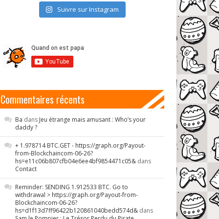
Suivre sur Instagram
Commentaires récents
Ba
dans
Jeu étrange mais amusant : Who’s your
daddy ?
+ 1.978714 BTC.GET - https://graph.org/Payout-
from-Blockchaincom-06-26?
hs=e11c06b807cfb04e6ee4bf9854471c05&
dans
Contact
Reminder: SENDING 1.912533 BTC. Go to
withdrawal > https://graph.org/Payout-from-
Blockchaincom-06-26?
hs=d1f13d7ff96422b120861040bedd574d&
dans
Sam le Pompier : Le Trésor Perdu du Pirate