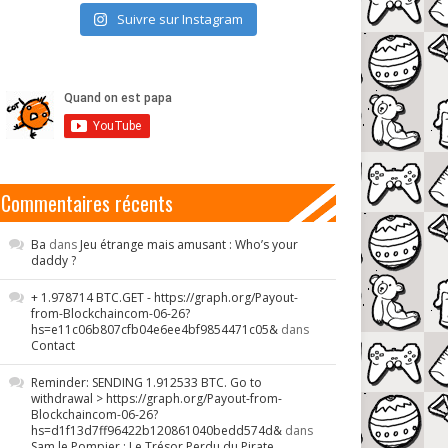
Suivre sur Instagram
Commentaires récents
Ba
dans
Jeu étrange mais amusant : Who’s your
daddy ?
+ 1.978714 BTC.GET - https://graph.org/Payout-
from-Blockchaincom-06-26?
hs=e11c06b807cfb04e6ee4bf9854471c05&
dans
Contact
Reminder: SENDING 1.912533 BTC. Go to
withdrawal > https://graph.org/Payout-from-
Blockchaincom-06-26?
hs=d1f13d7ff96422b120861040bedd574d&
dans
Sam le Pompier : Le Trésor Perdu du Pirate