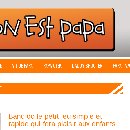
E
VIE DE PAPA
PAPA GEEK
DADDY SHOOTER
PAPA TV/
"
Bandido le petit jeu simple et
rapide qui fera plaisir aux enfants