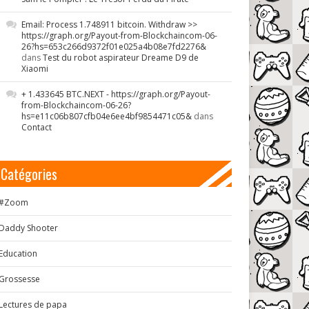
Email: Process 1.748911 bitcoin. Withdraw >>
https://graph.org/Payout-from-Blockchaincom-06-
26?hs=653c266d9372f01e025a4b08e7fd2276&
dans
Test du robot aspirateur Dreame D9 de
Xiaomi
+ 1.433645 BTC.NEXT - https://graph.org/Payout-
from-Blockchaincom-06-26?
hs=e11c06b807cfb04e6ee4bf9854471c05&
dans
Contact
Catégories
#Zoom
Daddy Shooter
Education
Grossesse
Lectures de papa