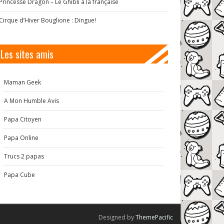
Princesse Dragon – Le Ghibli à la française
Cirque d’Hiver Bouglione : Dingue!
Les sites amis
Maman Geek
A Mon Humble Avis
Papa Citoyen
Papa Online
Trucs 2 papas
Papa Cube
Designed by
ThemePacific