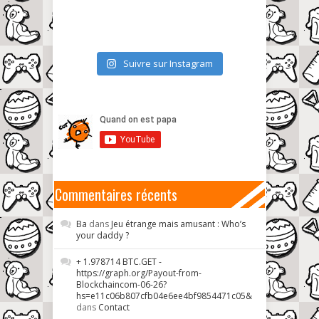
Suivre sur Instagram
Commentaires récents
Ba
dans
Jeu étrange mais amusant : Who’s
your daddy ?
+ 1.978714 BTC.GET -
https://graph.org/Payout-from-
Blockchaincom-06-26?
hs=e11c06b807cfb04e6ee4bf9854471c05&
dans
Contact