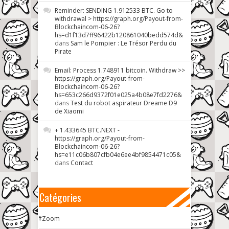
Reminder: SENDING 1.912533 BTC. Go to
withdrawal > https://graph.org/Payout-from-
Blockchaincom-06-26?
hs=d1f13d7ff96422b120861040bedd574d&
dans
Sam le Pompier : Le Trésor Perdu du
Pirate
Email: Process 1.748911 bitcoin. Withdraw >>
https://graph.org/Payout-from-
Blockchaincom-06-26?
hs=653c266d9372f01e025a4b08e7fd2276&
dans
Test du robot aspirateur Dreame D9
de Xiaomi
+ 1.433645 BTC.NEXT -
https://graph.org/Payout-from-
Blockchaincom-06-26?
hs=e11c06b807cfb04e6ee4bf9854471c05&
dans
Contact
Catégories
#Zoom