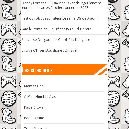
Disney Lorcana – Disney et Ravensburger lancent
leur jeu de cartes à collectionner en 2023
Test du robot aspirateur Dreame D9 de Xiaomi
Sam le Pompier : Le Trésor Perdu du Pirate
Princesse Dragon – Le Ghibli à la française
Cirque d’Hiver Bouglione : Dingue!
Les sites amis
Maman Geek
A Mon Humble Avis
Papa Citoyen
Papa Online
Trucs 2 papas