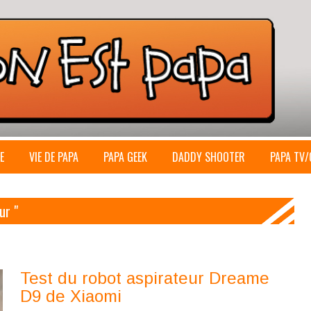
E
VIE DE PAPA
PAPA GEEK
DADDY SHOOTER
PAPA TV/
ur "
Test du robot aspirateur Dreame
D9 de Xiaomi