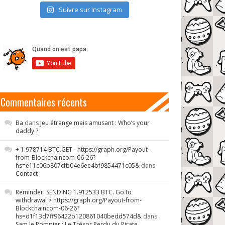
Suivre sur Instagram
Commentaires récents
Ba
dans
Jeu étrange mais amusant : Who’s your
daddy ?
+ 1.978714 BTC.GET - https://graph.org/Payout-
from-Blockchaincom-06-26?
hs=e11c06b807cfb04e6ee4bf9854471c05&
dans
Contact
Reminder: SENDING 1.912533 BTC. Go to
withdrawal > https://graph.org/Payout-from-
Blockchaincom-06-26?
hs=d1f13d7ff96422b120861040bedd574d&
dans
Sam le Pompier : Le Trésor Perdu du Pirate