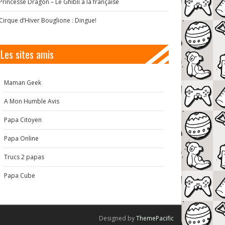
Princesse Dragon – Le Ghibli à la française
Cirque d’Hiver Bouglione : Dingue!
Les sites amis
Maman Geek
A Mon Humble Avis
Papa Citoyen
Papa Online
Trucs 2 papas
Papa Cube
Designed by
ThemePacific