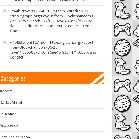
Email: Process 1.748911 bitcoin. Withdraw >>
https://graph.org/Payout-from-Blockchaincom-06-
26?hs=653c266d9372f01e025a4b08e7fd2276&
dans
Test du robot aspirateur Dreame D9 de
Xiaomi
+ 1.433645 BTC.NEXT - https://graph.org/Payout-
from-Blockchaincom-06-26?
hs=e11c06b807cfb04e6ee4bf9854471c05&
dans
Contact
Catégories
#Zoom
Daddy Shooter
Education
Grossesse
Lectures de papa