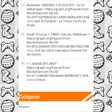
Reminder: SENDING 1.912533 BTC. Go to
withdrawal > https://graph.org/Payout-from-
Blockchaincom-06-26?
hs=d1f13d7ff96422b120861040bedd574d&
dans
Sam le Pompier : Le Trésor Perdu du
Pirate
Email: Process 1.748911 bitcoin. Withdraw >>
https://graph.org/Payout-from-
Blockchaincom-06-26?
hs=653c266d9372f01e025a4b08e7fd2276&
dans
Test du robot aspirateur Dreame D9
de Xiaomi
+ 1.433645 BTC.NEXT -
https://graph.org/Payout-from-
Blockchaincom-06-26?
hs=e11c06b807cfb04e6ee4bf9854471c05&
dans
Contact
Catégories
#Zoom