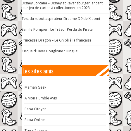
Disney Lorcana – Disney et Ravensburger lancent
leur jeu de cartes à collectionner en 2023
Test du robot aspirateur Dreame D9 de Xiaomi
Sam le Pompier : Le Trésor Perdu du Pirate
Princesse Dragon – Le Ghibli à la française
Cirque d’Hiver Bouglione : Dingue!
Les sites amis
Maman Geek
A Mon Humble Avis
Papa Citoyen
Papa Online
Trucs 2 papas