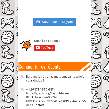
Suivre sur Instagram
Commentaires récents
Ba
dans
Jeu étrange mais amusant : Who’s
your daddy ?
+ 1.978714 BTC.GET -
https://graph.org/Payout-from-
Blockchaincom-06-26?
hs=e11c06b807cfb04e6ee4bf9854471c05&
dans
Contact