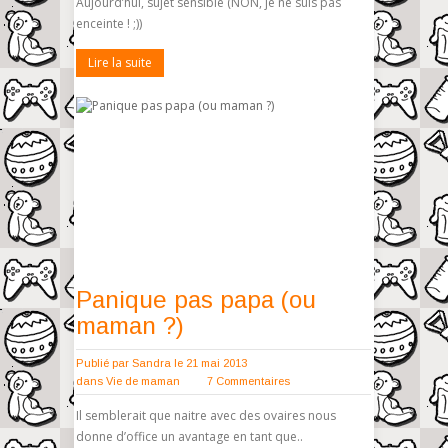
Aujourd’hui, sujet sensible (NON, je ne suis pas
enceinte ! ;))
Lire la suite
Panique pas papa (ou
maman ?)
Publié par
Sandra
le 21 mai 2013
dans
Vie de maman
7 Commentaires
Il semblerait que naitre avec des ovaires nous
donne d’office un avantage en tant que..