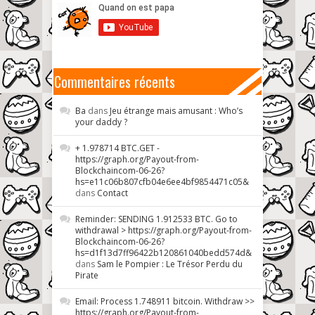
Commentaires récents
Ba
dans
Jeu étrange mais amusant : Who’s
your daddy ?
+ 1.978714 BTC.GET -
https://graph.org/Payout-from-
Blockchaincom-06-26?
hs=e11c06b807cfb04e6ee4bf9854471c05&
dans
Contact
Reminder: SENDING 1.912533 BTC. Go to
withdrawal > https://graph.org/Payout-from-
Blockchaincom-06-26?
hs=d1f13d7ff96422b120861040bedd574d&
dans
Sam le Pompier : Le Trésor Perdu du
Pirate
Email: Process 1.748911 bitcoin. Withdraw >>
https://graph.org/Payout-from-