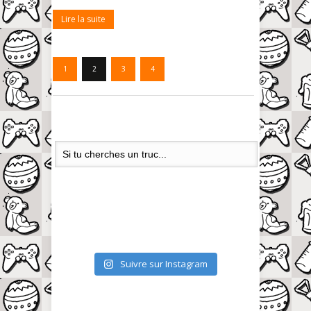
Lire la suite
1
2
3
4
Suivre sur Instagram