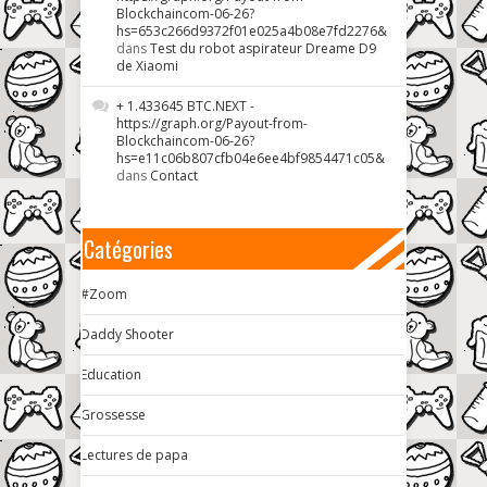
Blockchaincom-06-26?
hs=653c266d9372f01e025a4b08e7fd2276&
dans
Test du robot aspirateur Dreame D9
de Xiaomi
+ 1.433645 BTC.NEXT -
https://graph.org/Payout-from-
Blockchaincom-06-26?
hs=e11c06b807cfb04e6ee4bf9854471c05&
dans
Contact
Catégories
#Zoom
Daddy Shooter
Education
Grossesse
Lectures de papa