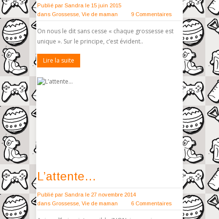
Publié par
Sandra
le 15 juin 2015
dans
Grossesse
,
Vie de maman
9 Commentaires
On nous le dit sans cesse « chaque grossesse est
unique ». Sur le principe, c’est évident..
Lire la suite
L’attente…
Publié par
Sandra
le 27 novembre 2014
dans
Grossesse
,
Vie de maman
6 Commentaires