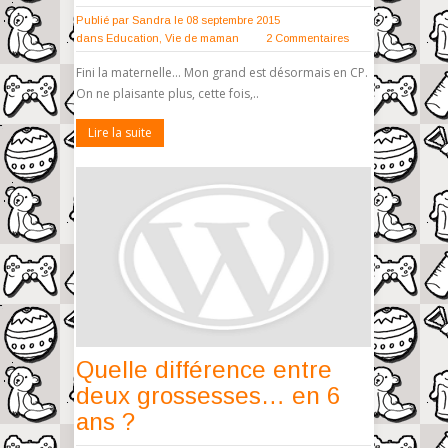
Publié par
Sandra
le 08 septembre 2015
dans
Education
,
Vie de maman
2 Commentaires
Fini la maternelle… Mon grand est désormais en CP.
On ne plaisante plus, cette fois,..
Lire la suite
Quelle différence entre
deux grossesses… en 6
ans ?