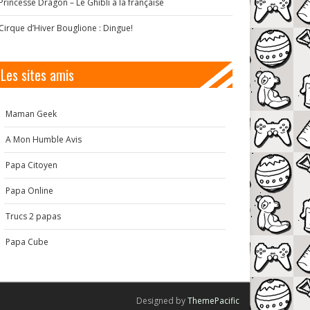
Princesse Dragon – Le Ghibli à la française
Cirque d’Hiver Bouglione : Dingue!
Les sites amis
Maman Geek
A Mon Humble Avis
Papa Citoyen
Papa Online
Trucs 2 papas
Papa Cube
Designed by
ThemePacific