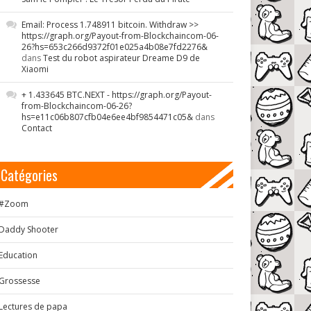
Email: Process 1.748911 bitcoin. Withdraw >>
https://graph.org/Payout-from-Blockchaincom-06-
26?hs=653c266d9372f01e025a4b08e7fd2276&
dans
Test du robot aspirateur Dreame D9 de
Xiaomi
+ 1.433645 BTC.NEXT - https://graph.org/Payout-
from-Blockchaincom-06-26?
hs=e11c06b807cfb04e6ee4bf9854471c05&
dans
Contact
Catégories
#Zoom
Daddy Shooter
Education
Grossesse
Lectures de papa