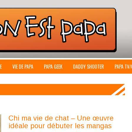
E
VIE DE PAPA
PAPA GEEK
DADDY SHOOTER
PAPA TV/
Chi ma vie de chat – Une œuvre
idéale pour débuter les mangas