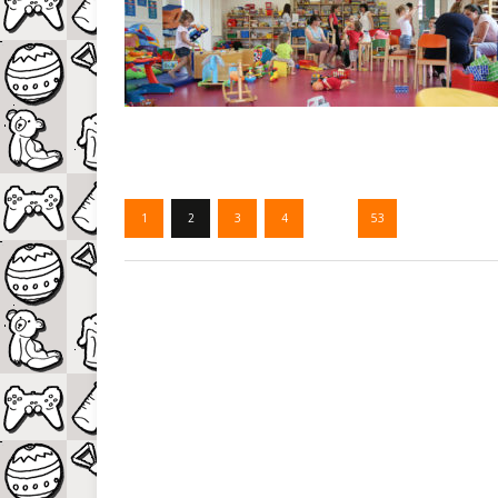
1
2
3
4
…
53