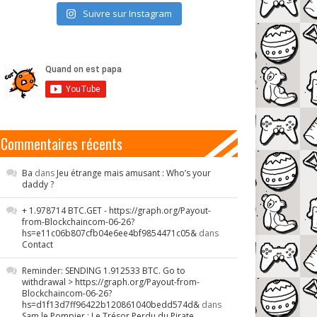
Suivre sur Instagram
Commentaires récents
Ba
dans
Jeu étrange mais amusant : Who’s your
daddy ?
+ 1.978714 BTC.GET - https://graph.org/Payout-
from-Blockchaincom-06-26?
hs=e11c06b807cfb04e6ee4bf9854471c05&
dans
Contact
Reminder: SENDING 1.912533 BTC. Go to
withdrawal > https://graph.org/Payout-from-
Blockchaincom-06-26?
hs=d1f13d7ff96422b120861040bedd574d&
dans
Sam le Pompier : Le Trésor Perdu du Pirate