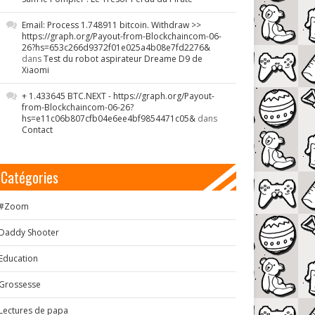
Email: Process 1.748911 bitcoin. Withdraw >>
https://graph.org/Payout-from-Blockchaincom-06-
26?hs=653c266d9372f01e025a4b08e7fd2276&
dans
Test du robot aspirateur Dreame D9 de
Xiaomi
+ 1.433645 BTC.NEXT - https://graph.org/Payout-
from-Blockchaincom-06-26?
hs=e11c06b807cfb04e6ee4bf9854471c05&
dans
Contact
Catégories
#Zoom
Daddy Shooter
Education
Grossesse
Lectures de papa