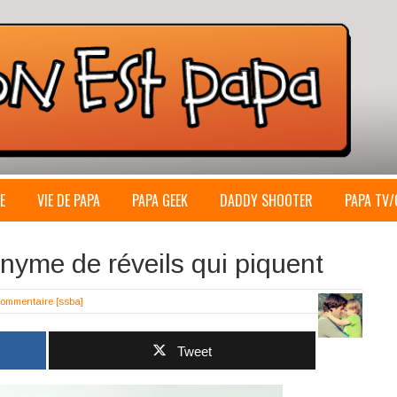
E
VIE DE PAPA
PAPA GEEK
DADDY SHOOTER
PAPA TV/
onyme de réveils qui piquent
Commentaire
[ssba]
Tweet