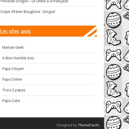
Princesse Dragon – Le Ghibli à la française
Cirque d’Hiver Bouglione : Dingue!
Les sites amis
Maman Geek
A Mon Humble Avis
Papa Citoyen
Papa Online
Trucs 2 papas
Papa Cube
Designed by
ThemePacific