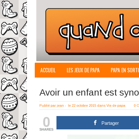
ACCUEIL
LES JEUX DE PAPA
PAPA EN SORTI
Avoir un enfant est syn
Publié par
jean
-
le 22 octobre 2015
dans
Vie de papa
0 
0
Partager
SHARES