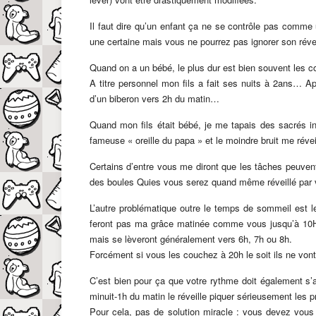
Il faut dire qu’un enfant ça ne se contrôle pas comme
une certaine mais vous ne pourrez pas ignorer son révei
Quand on a un bébé, le plus dur est bien souvent les co
A titre personnel mon fils a fait ses nuits à 2ans… Apr
d’un biberon vers 2h du matin…
Quand mon fils était bébé, je me tapais des sacrés inso
fameuse « oreille du papa » et le moindre bruit me réveil
Certains d’entre vous me diront que les tâches peuve
des boules Quies vous serez quand même réveillé par
L’autre problématique outre le temps de sommeil est l
feront pas ma grâce matinée comme vous jusqu’à 10H 
mais se lèveront généralement vers 6h, 7h ou 8h.
Forcément si vous les couchez à 20h le soit ils ne vont
C’est bien pour ça que votre rythme doit également s
minuit-1h du matin le réveille piquer sérieusement les p
Pour cela, pas de solution miracle : vous devez vous 