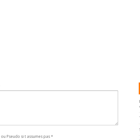
t
ou Pseudo si t assumes pas
*