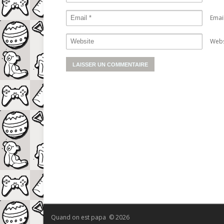
Emai
Webs
Quand on est papa © 2026