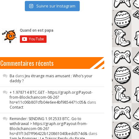
Suivre sur Instagram
Commentaires récents
Ba
dans
Jeu étrange mais amusant : Who’s your
daddy ?
+ 1.978714 BTC.GET - https://graph.org/Payout-
from-Blockchaincom-06-26?
hs=e11c06b807cfb04e6ee4bf9854471c05&
dans
Contact
Reminder: SENDING 1.912533 BTC. Go to
withdrawal > https://graph.org/Payout-from-
Blockchaincom-06-26?
hs=d1f13d7ff96422b120861040bedd574d&
dans
Sam le Pompier : Le Trésor Perdu du Pirate