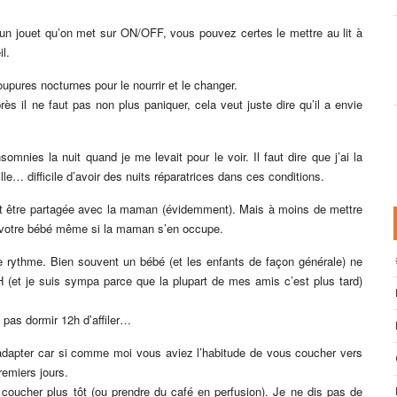
 un jouet qu’on met sur ON/OFF, vous pouvez certes le mettre au lit à
l.
upures nocturnes pour le nourrir et le changer.
ès il ne faut pas non plus paniquer, cela veut juste dire qu’il a envie
mnies la nuit quand je me levait pour le voir. Il faut dire que j’ai la
le… difficile d’avoir des nuits réparatrices dans ces conditions.
nt être partagée avec la maman (évidemment). Mais à moins de mettre
 votre bébé même si la maman s’en occupe.
e rythme. Bien souvent un bébé (et les enfants de façon générale) ne
(et je suis sympa parce que la plupart de mes amis c’est plus tard)
 pas dormir 12h d’affiler…
’adapter car si comme moi vous aviez l’habitude de vous coucher vers
remiers jours.
coucher plus tôt (ou prendre du café en perfusion). Je ne dis pas de