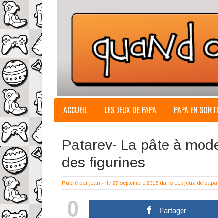
ACCUEIL
LES JEUX DE PAPA
PAPA EN SORTI
Patarev- La pâte à modele
des figurines
Publié par
jean
-
le 27 septembre 2015
dans
Les jeux de papa
0
Partager