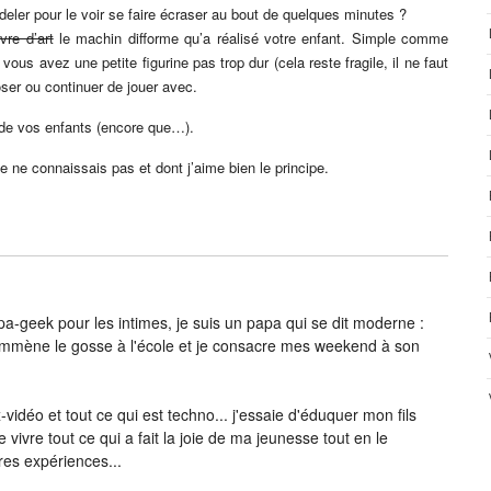
eler pour le voir se faire écraser au bout de quelques minutes ?
vre d’art
le machin difforme qu’a réalisé votre enfant. Simple comme
us avez une petite figurine pas trop dur (cela reste fragile, il ne faut
er ou continuer de jouer avec.
 de vos enfants (encore que…).
 ne connaissais pas et dont j’aime bien le principe.
-geek pour les intimes, je suis un papa qui se dit moderne :
j’emmène le gosse à l'école et je consacre mes weekend à son
vidéo et tout ce qui est techno... j'essaie d'éduquer mon fils
e vivre tout ce qui a fait la joie de ma jeunesse tout en le
res expériences...