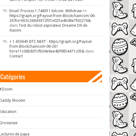
Email: Process 1.748911 bitcoin. Withdraw >>
https://graph.org/Payout-from-Blockchaincom-06-
26?hs=653c266d9372f01e025a4b08e7fd2276&
dans
Test du robot aspirateur Dreame D9 de
Xiaomi
+ 1.433645 BTC.NEXT - https://graph.org/Payout-
from-Blockchaincom-06-26?
hs=e11c06b807cfb04e6ee4bf9854471c05&
dans
Contact
Catégories
#Zoom
Daddy Shooter
Education
Grossesse
Lectures de papa