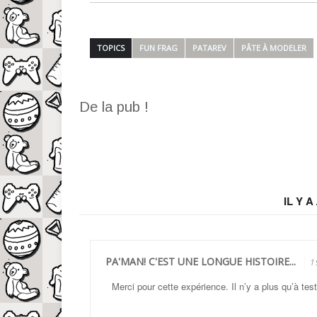
TOPICS
FUN FRAG
PATAREV
PÂTE À MODELER
De la pub !
IL Y A
PA'MAN! C'EST UNE LONGUE HISTOIRE...
1
Merci pour cette expérience. Il n’y a plus qu’à tes