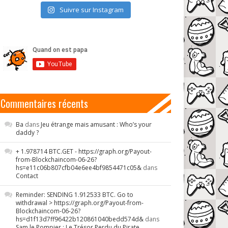
Suivre sur Instagram
Commentaires récents
Ba
dans
Jeu étrange mais amusant : Who’s your
daddy ?
+ 1.978714 BTC.GET - https://graph.org/Payout-
from-Blockchaincom-06-26?
hs=e11c06b807cfb04e6ee4bf9854471c05&
dans
Contact
Reminder: SENDING 1.912533 BTC. Go to
withdrawal > https://graph.org/Payout-from-
Blockchaincom-06-26?
hs=d1f13d7ff96422b120861040bedd574d&
dans
Sam le Pompier : Le Trésor Perdu du Pirate