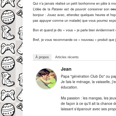
Qui n’a jamais réalisé un petit bonhomme en pâte à mod
L’idée de la
Patarev
est de pouvoir conserver son
oeu
bonjour : Jouez avec, attendez quelques heures et hop vo
pas appuyer comme un malade) que vous pourrez expos
Bon et quand je dis « vous » je parle bien évidemment
Bref, je vous recommande ce « nouveau » produit que je
À propos
Articles récents
Jean
Papa "génération Club Do" ou papa
Je fais le ménage, la vaisselle, 
éducation.
Ma passion : les mangas, les jeux-
de façon à ce qu'il ait la chance d
laissant s'épanouir avec ses prop