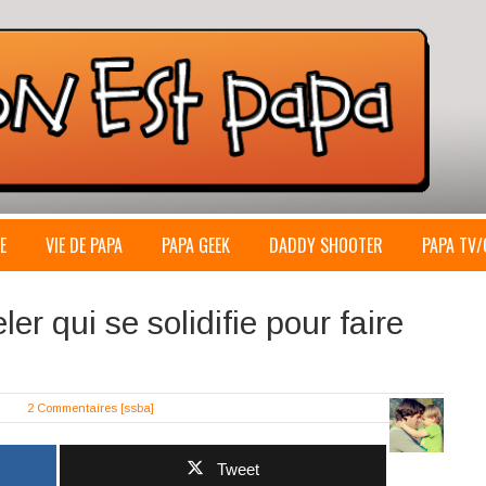
E
VIE DE PAPA
PAPA GEEK
DADDY SHOOTER
PAPA TV/
r qui se solidifie pour faire
2 Commentaires
[ssba]
Tweet