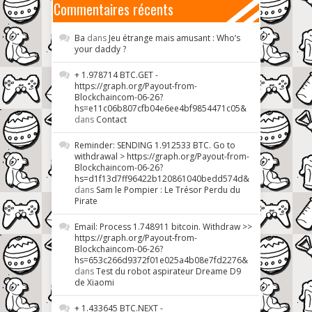
Commentaires récents
Ba
dans
Jeu étrange mais amusant : Who’s
your daddy ?
+ 1.978714 BTC.GET -
https://graph.org/Payout-from-
Blockchaincom-06-26?
hs=e11c06b807cfb04e6ee4bf9854471c05&
dans
Contact
Reminder: SENDING 1.912533 BTC. Go to
withdrawal > https://graph.org/Payout-from-
Blockchaincom-06-26?
hs=d1f13d7ff96422b120861040bedd574d&
dans
Sam le Pompier : Le Trésor Perdu du
Pirate
Email: Process 1.748911 bitcoin. Withdraw >>
https://graph.org/Payout-from-
Blockchaincom-06-26?
hs=653c266d9372f01e025a4b08e7fd2276&
dans
Test du robot aspirateur Dreame D9
de Xiaomi
+ 1.433645 BTC.NEXT -