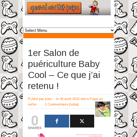
1er Salon de
puériculture Baby
Cool – Ce que j’ai
retenu !
Publié par
jean
-
le 30 août 2015
dans
Papa en
sortie
1 Commentaire
[ssba]
0
SHARES