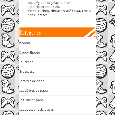
https://graph.org/Payout-from-
Blockchaincom-06-26?
hs=e11c06b807cfb04e6ee4bf9854471c05&
dans
Contact
Catégories
#Zoom
Daddy Shooter
Education
Grossesse
Lectures de papa
Les délires de papa
Les jeux de papa
Les questions de papas