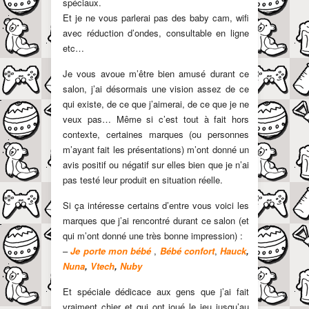
spéciaux.
Et je ne vous parlerai pas des baby cam, wifi
avec réduction d’ondes, consultable en ligne
etc…
Je vous avoue m’être bien amusé durant ce
salon, j’ai désormais une vision assez de ce
qui existe, de ce que j’aimerai, de ce que je ne
veux pas… Même si c’est tout à fait hors
contexte, certaines marques (ou personnes
m’ayant fait les présentations) m’ont donné un
avis positif ou négatif sur elles bien que je n’ai
pas testé leur produit en situation réelle.
Si ça intéresse certains d’entre vous voici les
marques que j’ai rencontré durant ce salon (et
qui m’ont donné une très bonne impression) :
–
Je porte mon bébé
,
Bébé confort
,
Hauck
,
Nuna
,
Vtech
,
Nuby
Et spéciale dédicace aux gens que j’ai fait
vraiment chier et qui ont joué le jeu jusqu’au