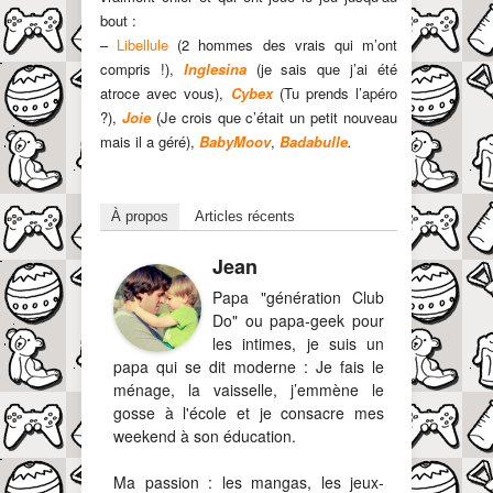
bout :
–
Libellule
(2 hommes des vrais qui m’ont
compris !),
Inglesina
(je sais que j’ai été
atroce avec vous),
Cybex
(Tu prends l’apéro
?),
Joie
(Je crois que c’était un petit nouveau
mais il a géré),
BabyMoov
,
Badabulle
.
À propos
Articles récents
Jean
Papa "génération Club
Do" ou papa-geek pour
les intimes, je suis un
papa qui se dit moderne : Je fais le
ménage, la vaisselle, j’emmène le
gosse à l'école et je consacre mes
weekend à son éducation.
Ma passion : les mangas, les jeux-