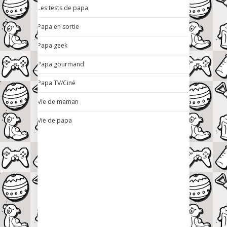
Les tests de papa
Papa en sortie
Papa geek
Papa gourmand
Papa TV/Ciné
Vie de maman
Vie de papa