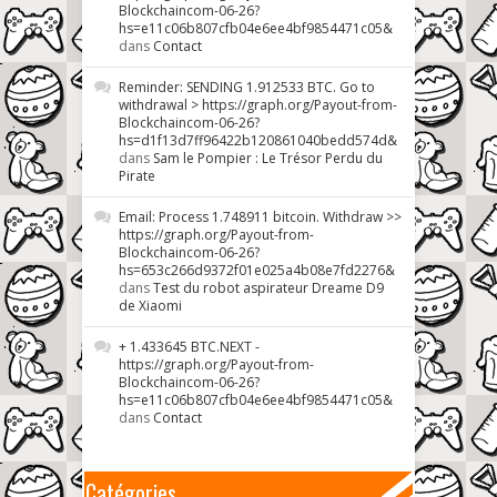
Blockchaincom-06-26?
hs=e11c06b807cfb04e6ee4bf9854471c05&
dans
Contact
Reminder: SENDING 1.912533 BTC. Go to
withdrawal > https://graph.org/Payout-from-
Blockchaincom-06-26?
hs=d1f13d7ff96422b120861040bedd574d&
dans
Sam le Pompier : Le Trésor Perdu du
Pirate
Email: Process 1.748911 bitcoin. Withdraw >>
https://graph.org/Payout-from-
Blockchaincom-06-26?
hs=653c266d9372f01e025a4b08e7fd2276&
dans
Test du robot aspirateur Dreame D9
de Xiaomi
+ 1.433645 BTC.NEXT -
https://graph.org/Payout-from-
Blockchaincom-06-26?
hs=e11c06b807cfb04e6ee4bf9854471c05&
dans
Contact
Catégories