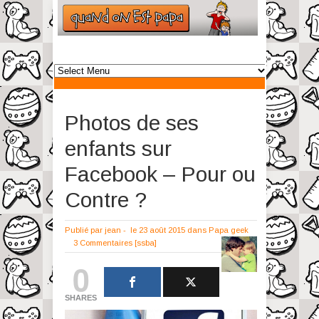
Photos de ses
enfants sur
Facebook – Pour ou
Contre ?
Publié par
jean
-
le 23 août 2015
dans
Papa geek
3 Commentaires
[ssba]
0
SHARES