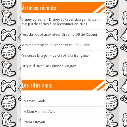
Articles récents
Disney Lorcana – Disney et Ravensburger lancent
leur jeu de cartes à collectionner en 2023
Test du robot aspirateur Dreame D9 de Xiaomi
Sam le Pompier : Le Trésor Perdu du Pirate
Princesse Dragon – Le Ghibli à la française
Cirque d’Hiver Bouglione : Dingue!
Les sites amis
Maman Geek
A Mon Humble Avis
Papa Citoyen