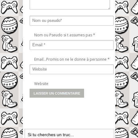
Nom ou Pseudo si t assumes pas
*
Email...Promis on ne le donne à personne
*
Website