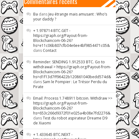
Commentaires récents
Ba
dans
Jeu étrange mais amusant : Who’s
your daddy ?
+ 1.978714 BTC.GET -
https://graph.org/Payout-from-
Blockchaincom-06-26?
hs=e11c06b807cfb04e6ee4bf9854471c05&
dans
Contact
Reminder: SENDING 1.912533 BTC. Go to
withdrawal > https://graph.org/Payout-from-
Blockchaincom-06-26?
hs=d1f13d7ff96422b120861040bedd574d&
dans
Sam le Pompier : Le Trésor Perdu du
Pirate
Email: Process 1.748911 bitcoin. Withdraw >>
https://graph.org/Payout-from-
Blockchaincom-06-26?
hs=653c266d9372f01e025a4b08e7fd2276&
dans
Test du robot aspirateur Dreame D9
de Xiaomi
+ 1.433645 BTC.NEXT -