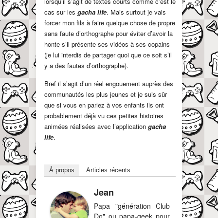
lorsqu’il s’agit de textes courts comme c’est le
cas sur les
gacha life
. Mais surtout je vais
forcer mon fils à faire quelque chose de propre
sans faute d’orthographe pour éviter d’avoir la
honte s’il présente ses vidéos à ses copains
(je lui interdis de partager quoi que ce soit s’il
y a des fautes d’orthographe).
Bref il s’agit d’un réel engouement auprès des
communautés les plus jeunes et je suis sûr
que si vous en parlez à vos enfants ils ont
probablement déjà vu ces petites histoires
animées réalisées avec l’application
gacha
life
.
À propos
Articles récents
Jean
Papa "génération Club
Do" ou papa-geek pour