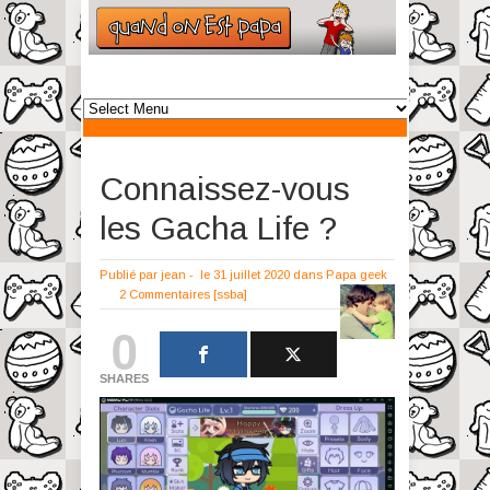
Connaissez-vous
les Gacha Life ?
Publié par
jean
-
le 31 juillet 2020
dans
Papa geek
2 Commentaires
[ssba]
0
SHARES