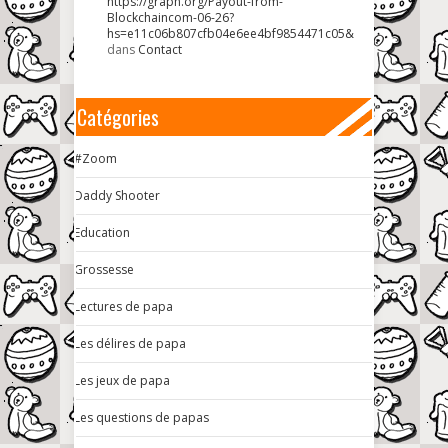
https://graph.org/Payout-from-
Blockchaincom-06-26?
hs=e11c06b807cfb04e6ee4bf9854471c05&
dans
Contact
Catégories
#Zoom
Daddy Shooter
Education
Grossesse
Lectures de papa
Les délires de papa
Les jeux de papa
Les questions de papas