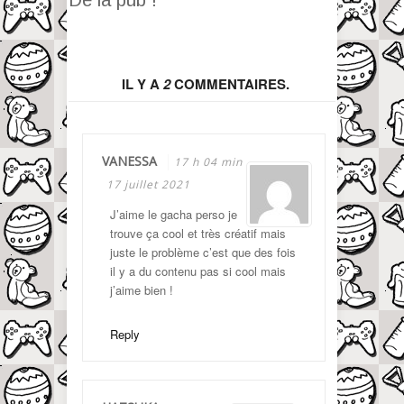
IL Y A
2
COMMENTAIRES.
VANESSA
17 h 04 min
17 juillet 2021
J’aime le gacha perso je
trouve ça cool et très créatif mais
juste le problème c’est que des fois
il y a du contenu pas si cool mais
j’aime bien !
Reply