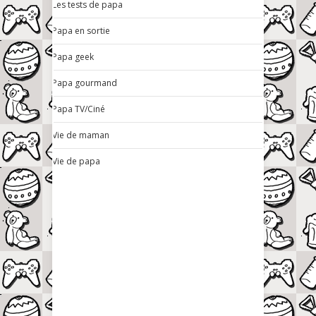
Les tests de papa
Papa en sortie
Papa geek
Papa gourmand
Papa TV/Ciné
Vie de maman
Vie de papa