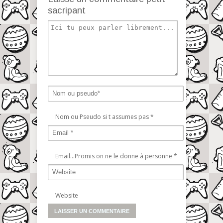
sacripant
Nom ou Pseudo si t assumes pas
*
Email...Promis on ne le donne à personne
*
Website