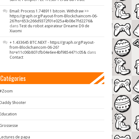
Email: Process 1.748911 bitcoin. Withdraw >>
https://graph.org/Payout-from-Blockchaincom-06-
26?hs=653c266d9372f01e025a4b08e7fd2276&
dans
Test du robot aspirateur Dreame D9 de
Xiaomi
+ 1.433645 BTC.NEXT - https://graph.org/Payout-
from-Blockchaincom-06-26?
hs=e11c06b807cfb04e6ee4bf9854471c05&
dans
Contact
Catégories
#Zoom
Daddy Shooter
Education
Grossesse
Lectures de papa