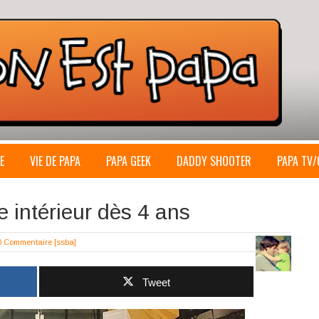
E
VIE DE PAPA
PAPA GEEK
DADDY SHOOTER
PAPA TV/
 intérieur dès 4 ans
0 Commentaire
[ssba]
Tweet