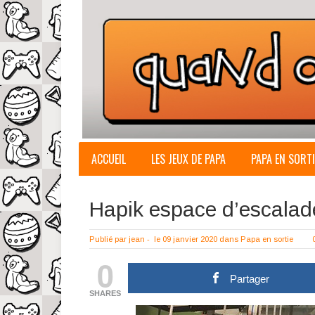
ACCUEIL
LES JEUX DE PAPA
PAPA EN SORTI
Hapik espace d’escalade
Publié par
jean
-
le 09 janvier 2020
dans
Papa en sortie
0
Partager
SHARES