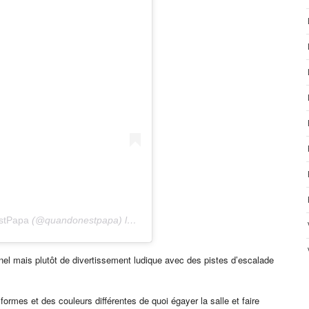
stPapa
(@quandonestpapa) le
2 Janv. 2020 à 7 :17 PST
nel mais plutôt de divertissement ludique avec des pistes d’escalade
ormes et des couleurs différentes de quoi égayer la salle et faire