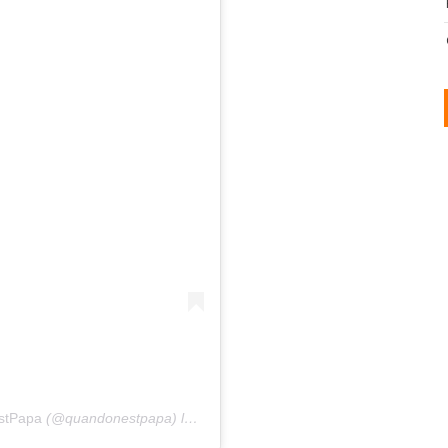
stPapa
(@quandonestpapa) le
2 Janv. 2020 à 9 :24 PST