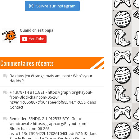
Suivre sur Instagram
Commentaires récents
Ba
dans
Jeu étrange mais amusant : Who’s your
daddy ?
+ 1.978714 BTC.GET - https://graph.org/Payout-
from-Blockchaincom-06-26?
hs=e11c06b807cfb04e6ee4bf9854471c05&
dans
Contact
Reminder: SENDING 1.912533 BTC. Go to
withdrawal > https://graph.org/Payout-from-
Blockchaincom-06-26?
hs=d1f13d7ff96422b120861040bedd574d&
dans
Sam le Pompier : Le Trésor Perdu du Pirate