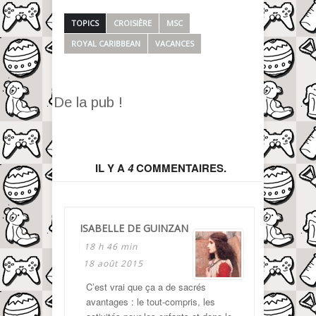
TOPICS
CROISIÈRE
MSC
ROYAL CARIBBEAN
VACANCES
De la pub !
IL Y A
4
COMMENTAIRES.
ISABELLE DE GUINZAN
18 h 46 min
18 août 2015
C’est vrai que ça a de sacrés
avantages : le tout-compris, les