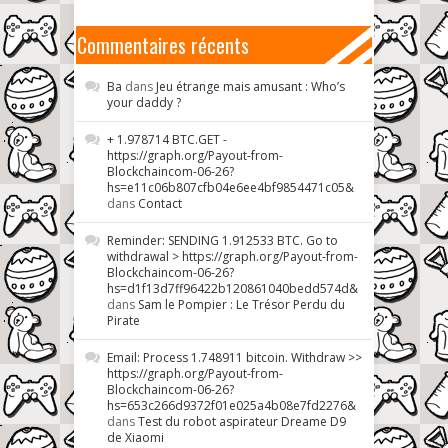
Commentaires récents
Ba
dans
Jeu étrange mais amusant : Who’s
your daddy ?
+ 1.978714 BTC.GET -
https://graph.org/Payout-from-
Blockchaincom-06-26?
hs=e11c06b807cfb04e6ee4bf9854471c05&
dans
Contact
Reminder: SENDING 1.912533 BTC. Go to
withdrawal > https://graph.org/Payout-from-
Blockchaincom-06-26?
hs=d1f13d7ff96422b120861040bedd574d&
dans
Sam le Pompier : Le Trésor Perdu du
Pirate
Email: Process 1.748911 bitcoin. Withdraw >>
https://graph.org/Payout-from-
Blockchaincom-06-26?
hs=653c266d9372f01e025a4b08e7fd2276&
dans
Test du robot aspirateur Dreame D9
de Xiaomi