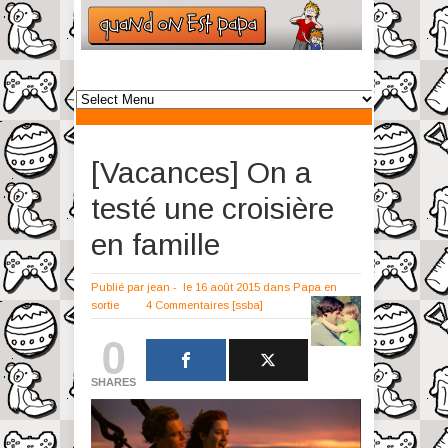
[Vacances] On a
testé une croisière
en famille
Publié par
jean
-
le 16 août 2015
dans
Papa en
sortie
4 Commentaires
[ssba]
0
SHARES