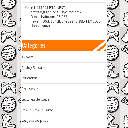
+ 1.433645 BTC.NEXT -
https://graph.org/Payout-from-
Blockchaincom-06-26?
hs=e11c06b807cfb04e6ee4bf9854471c05&
dans
Contact
Catégories
#Zoom
Daddy Shooter
Education
Grossesse
Lectures de papa
Les délires de papa
Les jeux de papa