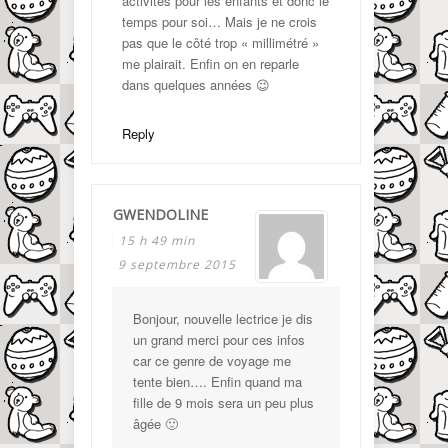
activités pour les enfants et donc le
temps pour soi… Mais je ne crois
pas que le côté trop « millimétré »
me plairait. Enfin on en reparle
dans quelques années 😉
Reply
GWENDOLINE
15 h 49 min
9 septembre 2015
Bonjour, nouvelle lectrice je dis
un grand merci pour ces infos
car ce genre de voyage me
tente bien…. Enfin quand ma
fille de 9 mois sera un peu plus
âgée 🙂