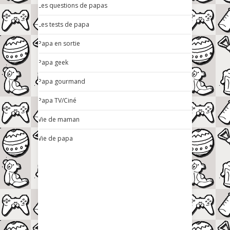
Les questions de papas
Les tests de papa
Papa en sortie
Papa geek
Papa gourmand
Papa TV/Ciné
Vie de maman
Vie de papa