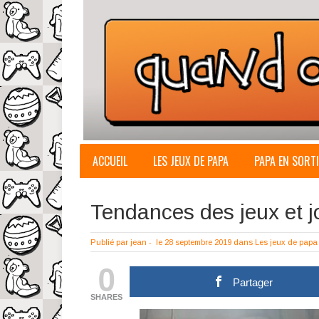
ACCUEIL
LES JEUX DE PAPA
PAPA EN SORTI
Tendances des jeux et j
Publié par
jean
-
le 28 septembre 2019
dans
Les jeux de papa
0
Partager
SHARES