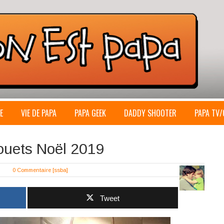
E
VIE DE PAPA
PAPA GEEK
DADDY SHOOTER
PAPA TV/
ouets Noël 2019
0 Commentaire
[ssba]
Tweet