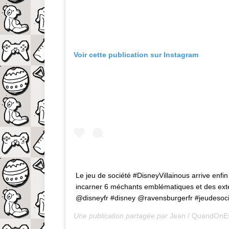
Voir cette publication sur Instagram
Le jeu de société #DisneyVillainous arrive enfi
incarner 6 méchants emblématiques et des exte
@disneyfr #disney @ravensburgerfr #jeudesoci
Une publication partagée par
Jean / QuandOnE