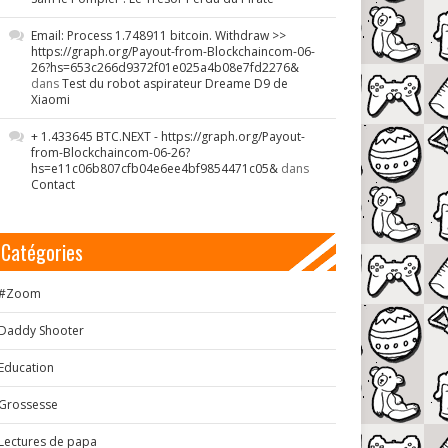
Email: Process 1.748911 bitcoin. Withdraw >>
https://graph.org/Payout-from-Blockchaincom-06-
26?hs=653c266d9372f01e025a4b08e7fd2276&
dans
Test du robot aspirateur Dreame D9 de
Xiaomi
+ 1.433645 BTC.NEXT - https://graph.org/Payout-
from-Blockchaincom-06-26?
hs=e11c06b807cfb04e6ee4bf9854471c05&
dans
Contact
Catégories
#Zoom
Daddy Shooter
Education
Grossesse
Lectures de papa