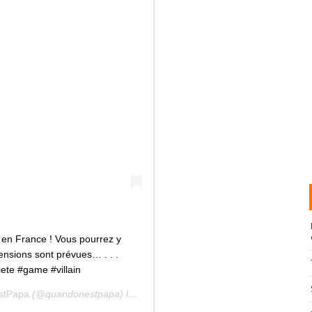
n en France ! Vous pourrez y
nsions sont prévues… . . .
ete #game #villain
stPapa
(@quandonestpapa) le
11 Sept. 2019 à 12 :55 PDT