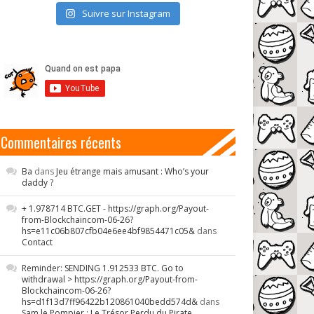
Suivre sur Instagram
Commentaires récents
Ba
dans
Jeu étrange mais amusant : Who’s your
daddy ?
+ 1.978714 BTC.GET - https://graph.org/Payout-
from-Blockchaincom-06-26?
hs=e11c06b807cfb04e6ee4bf9854471c05&
dans
Contact
Reminder: SENDING 1.912533 BTC. Go to
withdrawal > https://graph.org/Payout-from-
Blockchaincom-06-26?
hs=d1f13d7ff96422b120861040bedd574d&
dans
Sam le Pompier : Le Trésor Perdu du Pirate