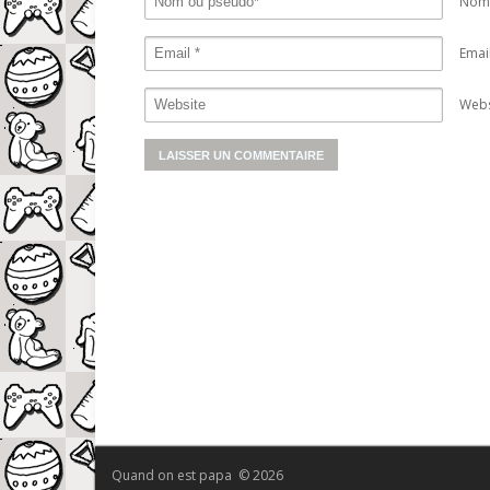
Nom 
Emai
Webs
Quand on est papa © 2026