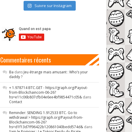
Suivre sur Instagram
Commentaires récents
Ba
dans
Jeu étrange mais amusant : Who’s your
daddy ?
+ 1.978714 BTC.GET - https://graph.org/Payout-
from-Blockchaincom-06-26?
hs=e11c06b807cfb04e6ee4bf9854471c05&
dans
Contact
Reminder: SENDING 1.912533 BTC. Go to
withdrawal > https://graph.org/Payout-from-
Blockchaincom-06-26?
hs=d1f13d7ff96422b120861040bedd574d&
dans
Sam le Pompier : Le Trésor Perdu du Pirate