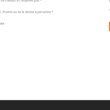
ou Pseudo si t assumes pas
*
l...Promis on ne le donne à personne
*
ite