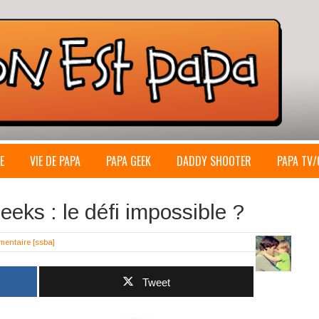
E
VIE DE PAPA
PAPA GEEK
DADDY SHOOTER
PAPA TV/
eks : le défi impossible ?
mentaire
[ssba]
Tweet