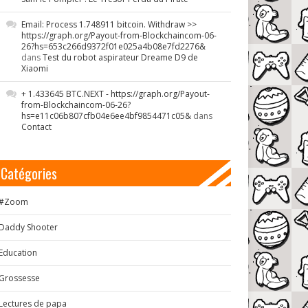
Email: Process 1.748911 bitcoin. Withdraw >>
https://graph.org/Payout-from-Blockchaincom-06-
26?hs=653c266d9372f01e025a4b08e7fd2276&
dans
Test du robot aspirateur Dreame D9 de
Xiaomi
+ 1.433645 BTC.NEXT - https://graph.org/Payout-
from-Blockchaincom-06-26?
hs=e11c06b807cfb04e6ee4bf9854471c05&
dans
Contact
Catégories
#Zoom
Daddy Shooter
Education
Grossesse
Lectures de papa