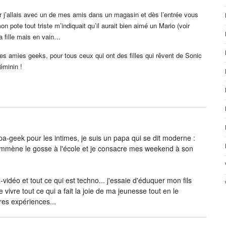
ur j’allais avec un de mes amis dans un magasin et dès l’entrée vous
n pote tout triste m’indiquait qu’il aurait bien aimé un Mario (voir
a fille mais en vain…
es amies geeks, pour tous ceux qui ont des filles qui rêvent de Sonic
éminin !
-geek pour les intimes, je suis un papa qui se dit moderne :
j’emmène le gosse à l'école et je consacre mes weekend à son
vidéo et tout ce qui est techno... j'essaie d'éduquer mon fils
e vivre tout ce qui a fait la joie de ma jeunesse tout en le
res expériences...