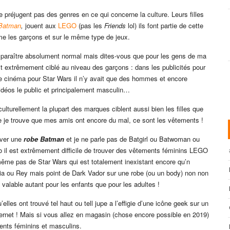
e préjugent pas des genres en ce qui concerne la culture. Leurs filles
Batman
,
jouent aux
LEGO
(pas les
Friends
lol) ils font partie de cette
mme les garçons et sur le même type de jeux.
 paraître absolument normal mais dites-vous que pour les gens de ma
ait extrêmement ciblé au niveau des garçons : dans les publicités pour
 de cinéma pour Star Wars il n’y avait que des hommes et encore
idéos le public et principalement masculin…
turellement la plupart des marques ciblent aussi bien les filles que
le je trouve que mes amis ont encore du mal, ce sont les vêtements !
ouver une
robe Batman
et je ne parle pas de Batgirl ou Batwoman ou
go il est extrêmement difficile de trouver des vêtements féminins LEGO
ême pas de Star Wars qui est totalement inexistant encore qu’n
ia ou Rey mais point de Dark Vador sur une robe (ou un body) non non
 valable autant pour les enfants que pour les adultes !
lles ont trouvé tel haut ou tell jupe a l’effigie d’une icône geek sur un
internet ! Mais si vous allez en magasin (chose encore possible en 2019)
nts féminins et masculins.