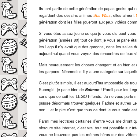
Ils font partie de cette génération de papas geeks qui n
regardent des dessins animés
Star Wars
, elles aiment
génération dont les filles joueront aux jeux vidéos co
Si vous êtes assez jeune ce que je vous dis peut vous
génération (années 80) tout ce dont je vous ai parlé ét
les Lego il n’y avait que des garçons, dans les salles
aujourd’hui quand vous voyez des rencontres de jeux v
Mais heureusement les choses changent et en bien et cul
les garçons. Néanmoins il y a une catégorie sur laquel
C’est plutôt simple, il est aujourd’hui impossible de tr
Supergirl, je parle bien de
Batman
! Pareil pour les Le
sans que ce soit les LEGO Friends. Je ne vous parle m
puisse désormais trouver quelques Padme et autres Le
non… et le pire c’est que tous ce dont je vous parle est
Parmi mes lectrices certaines d’entre vous me diront qu’e
obscure site internet, c’est vrai tout est possible sur 
vous ne trouverez pas les mêmes héros sur des vêteme