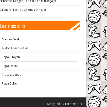
Princesse Dragon – Le Ghibli à la française
Cirque d’Hiver Bouglione : Dingue!
Les sites amis
Maman Geek
A Mon Humble Avis
Papa Citoyen
Papa Online
Trucs 2 papas
Papa Cube
Designed by
ThemePacific