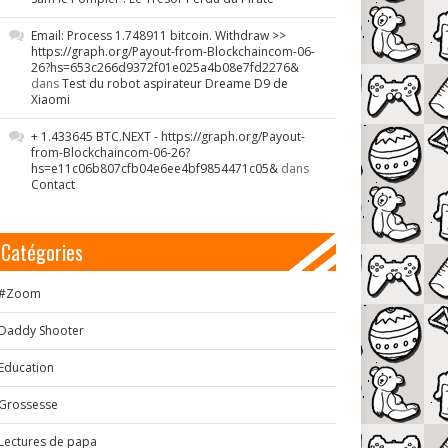
Email: Process 1.748911 bitcoin. Withdraw >>
https://graph.org/Payout-from-Blockchaincom-06-
26?hs=653c266d9372f01e025a4b08e7fd2276&
dans
Test du robot aspirateur Dreame D9 de
Xiaomi
+ 1.433645 BTC.NEXT - https://graph.org/Payout-
from-Blockchaincom-06-26?
hs=e11c06b807cfb04e6ee4bf9854471c05&
dans
Contact
Catégories
#Zoom
Daddy Shooter
Education
Grossesse
Lectures de papa