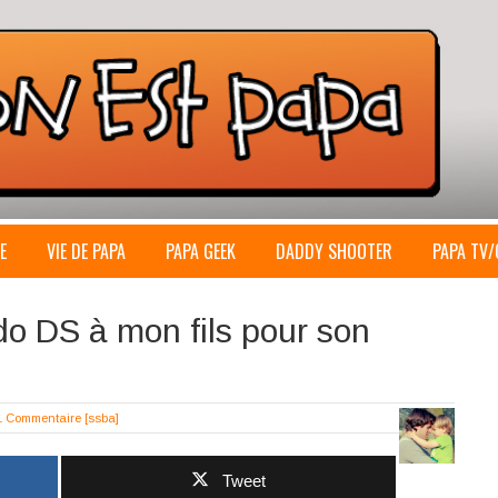
E
VIE DE PAPA
PAPA GEEK
DADDY SHOOTER
PAPA TV/
ndo DS à mon fils pour son
1 Commentaire
[ssba]
Tweet