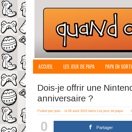
ACCUEIL
LES JEUX DE PAPA
PAPA EN SORTI
Dois-je offrir une Ninte
anniversaire ?
Publié par
jean
-
le 06 août 2015
dans
Les jeux de papa
0
Partager