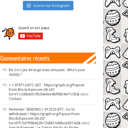
Suivre sur Instagram
Commentaires récents
Ba
dans
Jeu étrange mais amusant : Who’s your
daddy ?
+ 1.978714 BTC.GET - https://graph.org/Payout-
from-Blockchaincom-06-26?
hs=e11c06b807cfb04e6ee4bf9854471c05&
dans
Contact
Reminder: SENDING 1.912533 BTC. Go to
withdrawal > https://graph.org/Payout-from-
Blockchaincom-06-26?
hs=d1f13d7ff96422b120861040bedd574d&
dans
Sam le Pompier : Le Trésor Perdu du Pirate