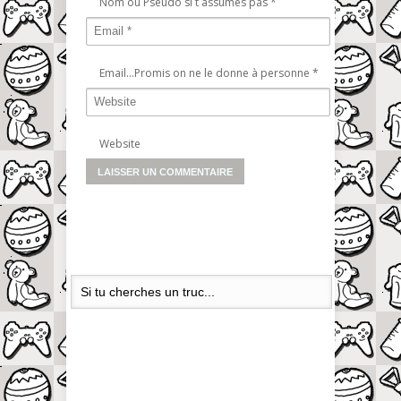
Nom ou Pseudo si t assumes pas
*
Email...Promis on ne le donne à personne
*
Website