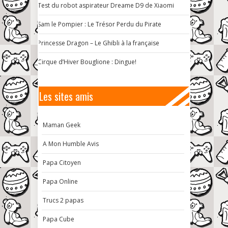
Test du robot aspirateur Dreame D9 de Xiaomi
Sam le Pompier : Le Trésor Perdu du Pirate
Princesse Dragon – Le Ghibli à la française
Cirque d’Hiver Bouglione : Dingue!
Les sites amis
Maman Geek
A Mon Humble Avis
Papa Citoyen
Papa Online
Trucs 2 papas
Papa Cube