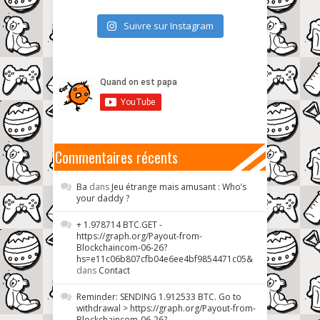
Suivre sur Instagram
Commentaires récents
Ba
dans
Jeu étrange mais amusant : Who’s
your daddy ?
+ 1.978714 BTC.GET -
https://graph.org/Payout-from-
Blockchaincom-06-26?
hs=e11c06b807cfb04e6ee4bf9854471c05&
dans
Contact
Reminder: SENDING 1.912533 BTC. Go to
withdrawal > https://graph.org/Payout-from-
Blockchaincom-06-26?