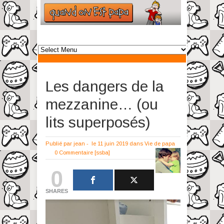
Les dangers de la
mezzanine… (ou
lits superposés)
Publié par
jean
-
le 11 juin 2019
dans
Vie de papa
0 Commentaire
[ssba]
0
SHARES