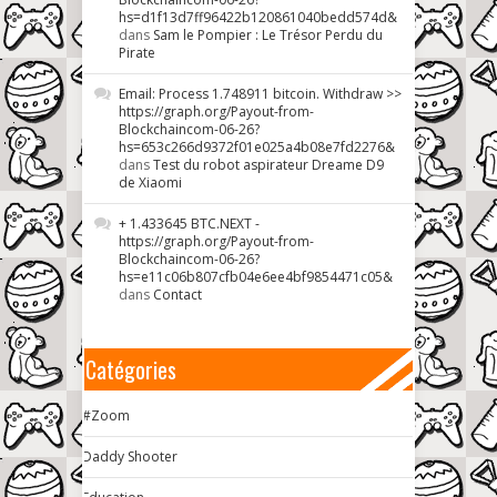
hs=d1f13d7ff96422b120861040bedd574d&
dans
Sam le Pompier : Le Trésor Perdu du
Pirate
Email: Process 1.748911 bitcoin. Withdraw >>
https://graph.org/Payout-from-
Blockchaincom-06-26?
hs=653c266d9372f01e025a4b08e7fd2276&
dans
Test du robot aspirateur Dreame D9
de Xiaomi
+ 1.433645 BTC.NEXT -
https://graph.org/Payout-from-
Blockchaincom-06-26?
hs=e11c06b807cfb04e6ee4bf9854471c05&
dans
Contact
Catégories
#Zoom
Daddy Shooter