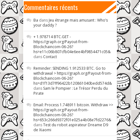
Commentaires récents
Ba
dans
Jeu étrange mais amusant : Who’s
your daddy ?
+ 1.978714 BTC.GET -
https://graph.org/Payout-from-
Blockchaincom-06-26?
hs=e11c06b807cfb04e6ee4bf9854471c05&
dans
Contact
Reminder: SENDING 1.912533 BTC. Go to
withdrawal > https://graph.org/Payout-from-
Blockchaincom-06-26?
hs=d1f13d7ff96422b120861040bedd574d&
dans
Sam le Pompier : Le Trésor Perdu du
Pirate
Email: Process 1.748911 bitcoin. Withdraw >>
https://graph.org/Payout-from-
Blockchaincom-06-26?
hs=653c266d9372f01e025a4b08e7fd2276&
dans
Test du robot aspirateur Dreame D9
de Xiaomi