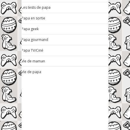
Les tests de papa
Papa en sortie
Papa geek
Papa gourmand
Papa TV/Ciné
Vie de maman
Vie de papa