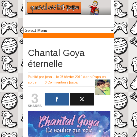
Chantal Goya
éternelle
Publié par
jean
-
le 07 février 2019
dans
Papa en
sortie
0 Commentaire
[ssba]
3
SHARES