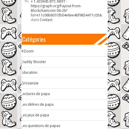
+ 1.433645 BTC.NEXT -
https://graph.org/Payout-from-
Blockchaincom-06-26?
hs=e11c06b807cfb04e6ee4bf9854471c05&
dans
Contact
Catégories
#Zoom
Daddy Shooter
Education
Grossesse
Lectures de papa
Les délires de papa
Les jeux de papa
Les questions de papas