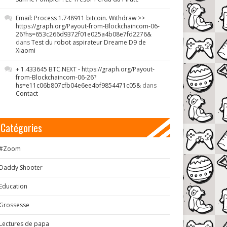
Email: Process 1.748911 bitcoin. Withdraw >>
https://graph.org/Payout-from-Blockchaincom-06-
26?hs=653c266d9372f01e025a4b08e7fd2276&
dans
Test du robot aspirateur Dreame D9 de
Xiaomi
+ 1.433645 BTC.NEXT - https://graph.org/Payout-
from-Blockchaincom-06-26?
hs=e11c06b807cfb04e6ee4bf9854471c05&
dans
Contact
Catégories
#Zoom
Daddy Shooter
Education
Grossesse
Lectures de papa