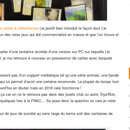
 cartes à collectionner
j’ai plutôt bien introduit la façon dont j’ai
it un des rares jeux qui été commercialisé en masse et que l’on trouve et
rler d’une tentative avortée d’une version sur PC sur laquelle j’ai
id, je me retrouve à nouveau en possession de cartes avec lesquels
posent pas d’un support médiatique tel qu’une série animée, une bande
qui lui permet d’avoir une certaine renommée. La plupart du temps tout
jourd’hui en douter mais en 2018 cela fonctionne !
e ça car on ne le retrouve pas dans des jouets club ou autre
ToysRUs,
 quelques fois à la FNAC… Se pose donc la question où vais-je noter
deur de jeux de société au sens large du terme soit des centaines de