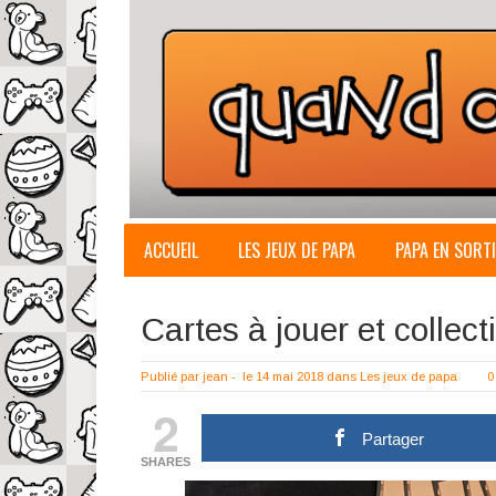
ACCUEIL
LES JEUX DE PAPA
PAPA EN SORTI
Cartes à jouer et collec
Publié par
jean
-
le 14 mai 2018
dans
Les jeux de papa
0
2
Partager
SHARES