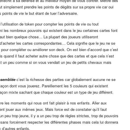
éfléchit à sa défense et au meilleur moyen de vous contrer. Mettre des
out simplement prendre les points de dégâts sur sa propre vie car oui
points de vie le but étant de tuer l’adversaire.
 l’utilisation de token pour compter les points de vie ou tout
mi les nombreux pouvoirs qui existent dans le jeu certaines cartes font
l faut bien quelque chose… La plupart des joueurs utiliseront
acheter les cartes correspondantes… Cela signifie que le jeu ne se
lus pour compléter ou améliorer son deck. On est bien d’accord que c’est
s quand il faut acheter autre chose que des cartes et que cela n’est
st un peu comme si on vous vendait un jeu de petits chevaux mais
ssemblée
c’est la richesse des parties car globalement aucune ne se
açon dont vous jouerez. Pareillement les 5 couleurs qui existent
çon mixte sachant que chaque couleur est un type de jeu différent.
vre les moments qui nous ont fait plaisir à nos enfants. Aller aux
t jouer aux mêmes jeux. Mais force est de constater qu’il faut
n peu trop jeune, il y a un peu trop de règles strictes, trop de pouvoirs
e sans forcément respecter les différentes phases mais cela lui donnera
 d’autres enfants.