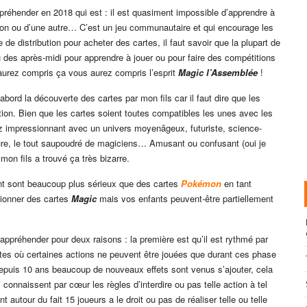
réhender en 2018 qui est : il est quasiment impossible d’apprendre à
 façon ou d’une autre… C’est un jeu communautaire et qui encourage les
e distribution pour acheter des cartes, il faut savoir que la plupart de
des après-midi pour apprendre à jouer ou pour faire des compétitions
 aurez compris ça vous aurez compris l’esprit
Magic l’Assemblée
!
’abord la découverte des cartes par mon fils car il faut dire que les
tion. Bien que les cartes soient toutes compatibles les unes avec les
z impressionnant avec un univers moyenâgeux, futuriste, science-
aure, le tout saupoudré de magiciens… Amusant ou confusant (oui je
 mon fils a trouvé ça très bizarre.
nt sont beaucoup plus sérieux que des cartes
Pokémon
en tant
tionner des cartes
Magic
mais vos enfants peuvent-être partiellement
ppréhender pour deux raisons : la première est qu’il est rythmé par
tes où certaines actions ne peuvent être jouées que durant ces phase
puis 10 ans beaucoup de nouveaux effets sont venus s’ajouter, cela
connaissent par cœur les règles d’interdire ou pas telle action à tel
autour du fait 15 joueurs a le droit ou pas de réaliser telle ou telle