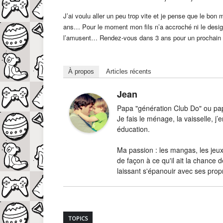
J’ai voulu aller un peu trop vite et je pense que le bo
ans… Pour le moment mon fils n’a accroché ni le design
l’amusent… Rendez-vous dans 3 ans pour un prochain 
À propos
Articles récents
Jean
Papa "génération Club Do" ou papa
Je fais le ménage, la vaisselle, 
éducation.
Ma passion : les mangas, les jeux-
de façon à ce qu'il ait la chance d
laissant s'épanouir avec ses prop
TOPICS