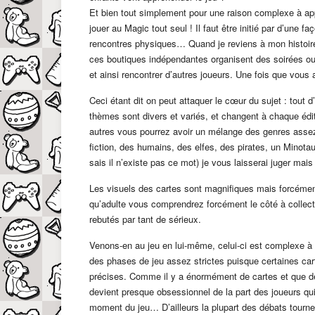
Et bien tout simplement pour une raison complexe à app
jouer au Magic tout seul ! Il faut être initié par d’une
rencontres physiques… Quand je reviens à mon histoire d
ces boutiques indépendantes organisent des soirées ou 
et ainsi rencontrer d’autres joueurs. Une fois que vous
Ceci étant dit on peut attaquer le cœur du sujet : tout d
thèmes sont divers et variés, et changent à chaque édi
autres vous pourrez avoir un mélange des genres asse
fiction, des humains, des elfes, des pirates, un Minot
sais il n’existe pas ce mot) je vous laisserai juger mais
Les visuels des cartes sont magnifiques mais forcéme
qu’adulte vous comprendrez forcément le côté à collec
rebutés par tant de sérieux.
Venons-en au jeu en lui-même, celui-ci est complexe à a
des phases de jeu assez strictes puisque certaines car
précises. Comme il y a énormément de cartes et que de
devient presque obsessionnel de la part des joueurs qui 
moment du jeu… D’ailleurs la plupart des débats tournent 