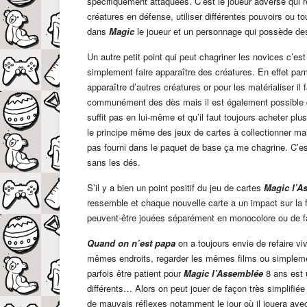
spécifiquement attaquées. C’est le joueur adverse qui r
créatures en défense, utiliser différentes pouvoirs ou t
dans
Magic
le joueur et un personnage qui possède des 
Un autre petit point qui peut chagriner les novices c’est
simplement faire apparaître des créatures. En effet par
apparaître d’autres créatures or pour les matérialiser i
communément des dès mais il est également possible d’
suffit pas en lui-même et qu’il faut toujours acheter p
le principe même des jeux de cartes à collectionner mai
pas fourni dans le paquet de base ça me chagrine. C’e
sans les dés.
S’il y a bien un point positif du jeu de cartes
Magic l’A
ressemble et chaque nouvelle carte a un impact sur la f
peuvent-être jouées séparément en monocolore ou de fa
Quand on n’est papa
on a toujours envie de refaire vi
mêmes endroits, regarder les mêmes films ou simplemen
parfois être patient pour
Magic l’Assemblée
8 ans est u
différents… Alors on peut jouer de façon très simplifié
de mauvais réflexes notamment le jour où il jouera avec