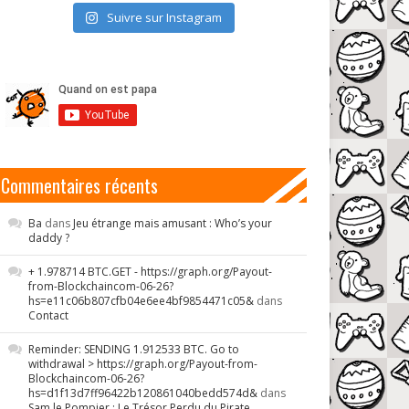
Suivre sur Instagram
Commentaires récents
Ba
dans
Jeu étrange mais amusant : Who’s your
daddy ?
+ 1.978714 BTC.GET - https://graph.org/Payout-
from-Blockchaincom-06-26?
hs=e11c06b807cfb04e6ee4bf9854471c05&
dans
Contact
Reminder: SENDING 1.912533 BTC. Go to
withdrawal > https://graph.org/Payout-from-
Blockchaincom-06-26?
hs=d1f13d7ff96422b120861040bedd574d&
dans
Sam le Pompier : Le Trésor Perdu du Pirate