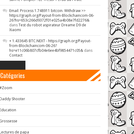
Email: Process 1.748911 bitcoin. Withdraw >>
https://graph.org/Payout-from-Blockchaincom-06-
26?hs=653c266d9372f01e025a4b08e7fd2276&
dans
Test du robot aspirateur Dreame D9 de
Xiaomi
+ 1.433645 BTC.NEXT - https://graph.org/Payout-
from-Blockchaincom-06-26?
hs=e11c06b807cfb04e6ee4bf9854471c05&
dans
Contact
Catégories
#Zoom
Daddy Shooter
Education
Grossesse
Lectures de papa