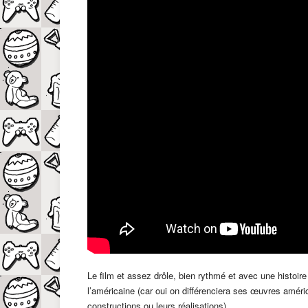
Le film et assez drôle, bien rythmé et avec une histoir
l’américaine (car oui on différenciera ses œuvres améri
constructions ou leurs réalisations).