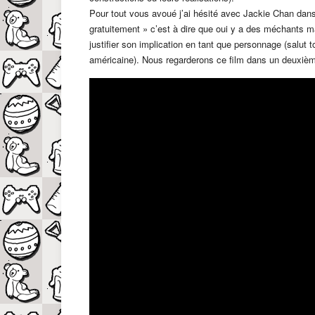
Pour tout vous avoué j’ai hésité avec Jackie Chan dans 
gratuitement » c’est à dire que oui y a des méchants mai
justifier son implication en tant que personnage (salut to
américaine). Nous regarderons ce film dans un deuxi