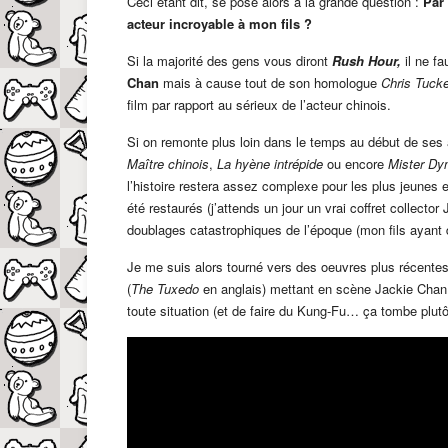
Ceci étant dit, se pose alors à la grande question :
Par
acteur incroyable à mon fils ?
Si la majorité des gens vous diront
Rush Hour,
il ne fa
Chan
mais à cause tout de son homologue
Chris Tucke
film par rapport au sérieux de l’acteur chinois.
Si on remonte plus loin dans le temps au début de se
Maître chinois
,
La hyène intrépide
ou encore
Mister Dy
l’histoire restera assez complexe pour les plus jeunes 
été restaurés (j’attends un jour un vrai coffret collecto
doublages catastrophiques de l’époque (mon fils ayant de
Je me suis alors tourné vers des oeuvres plus récentes
(
The Tuxedo
en anglais) mettant en scène Jackie Chan 
toute situation (et de faire du Kung-Fu… ça tombe plutô