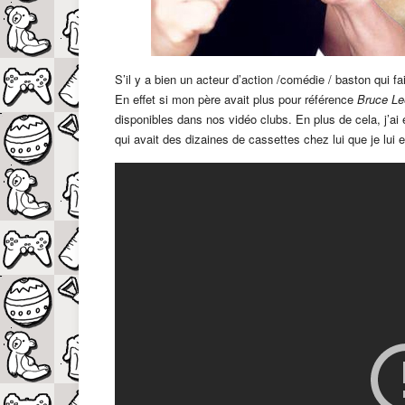
S’il y a bien un acteur d’action /comédie / baston qui f
En effet si mon père avait plus pour référence
Bruce Le
disponibles dans nos vidéo clubs. En plus de cela, j’ai
qui avait des dizaines de cassettes chez lui que je lui 