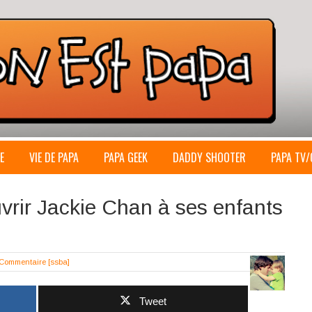
E
VIE DE PAPA
PAPA GEEK
DADDY SHOOTER
PAPA TV/
uvrir Jackie Chan à ses enfants
 Commentaire
[ssba]
Tweet