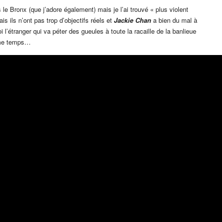
le Bronx (que j’adore également) mais je l’ai trouvé « plus violent
s ils n’ont pas trop d’objectifs réels et
Jackie Chan
a bien du mal à
i l’étranger qui va péter des gueules à toute la racaille de la banlieue
ème temps…