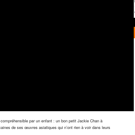
e compréhensible par un enfant : un bon petit Jackie Chan à
caines de ses œuvres asiatiques qui n’ont rien à voir dans leurs