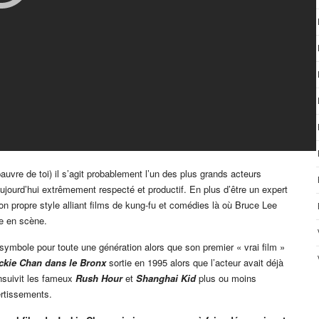
auvre de toi) il s’agit probablement l’un des plus grands acteurs
jourd’hui extrêmement respecté et productif. En plus d’être un expert
 son propre style alliant films de kung-fu et comédies là où Bruce Lee
se en scène.
ymbole pour toute une génération alors que son premier « vrai film »
ckie Chan dans le Bronx
sortie en 1995 alors que l’acteur avait déjà
ensuivit les fameux
Rush Hour
et
Shanghai Kid
plus ou moins
ertissements.