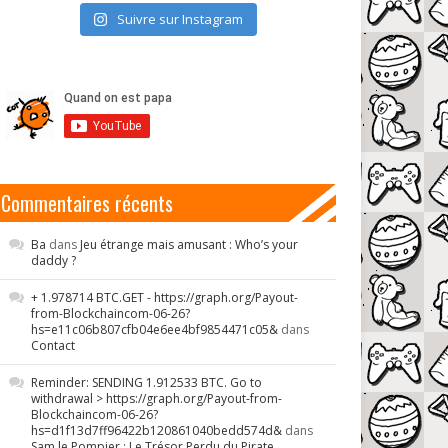
Suivre sur Instagram
Commentaires récents
Ba
dans
Jeu étrange mais amusant : Who’s your
daddy ?
+ 1.978714 BTC.GET - https://graph.org/Payout-
from-Blockchaincom-06-26?
hs=e11c06b807cfb04e6ee4bf9854471c05&
dans
Contact
Reminder: SENDING 1.912533 BTC. Go to
withdrawal > https://graph.org/Payout-from-
Blockchaincom-06-26?
hs=d1f13d7ff96422b120861040bedd574d&
dans
Sam le Pompier : Le Trésor Perdu du Pirate