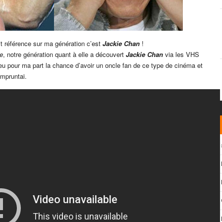
ait référence sur ma génération c’est
Jackie Chan
!
e
, notre génération quant à elle a découvert
Jackie Chan
via les VHS
 eu pour ma part la chance d’avoir un oncle fan de ce type de cinéma et
empruntai.