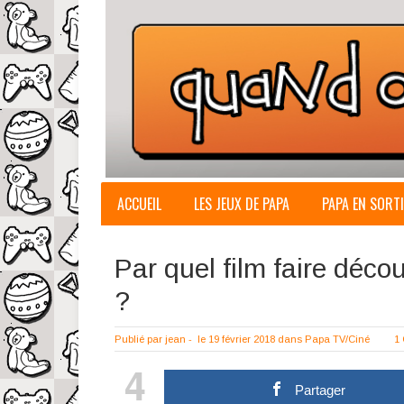
ACCUEIL
LES JEUX DE PAPA
PAPA EN SORTI
Par quel film faire déco
?
Publié par
jean
-
le 19 février 2018
dans
Papa TV/Ciné
1
4
Partager