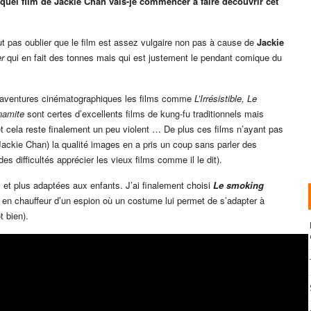
 quel film de Jackie Chan vais-je commencer à faire découvrir cet
ut pas oublier que le film est assez vulgaire non pas à cause de
Jackie
r
qui en fait des tonnes mais qui est justement le pendant comique du
s aventures cinématographiques les films comme
L’Irrésistible, Le
namite
sont certes d’excellents films de kung-fu traditionnels mais
et cela reste finalement un peu violent … De plus ces films n’ayant pas
r Jackie Chan) la qualité images en a pris un coup sans parler des
s difficultés apprécier les vieux films comme il le dit).
 et plus adaptées aux enfants. J’ai finalement choisi
Le smoking
en chauffeur d’un espion où un costume lui permet de s’adapter à
t bien).