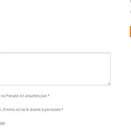
t
ou Pseudo si t assumes pas
*
l...Promis on ne le donne à personne
*
ite