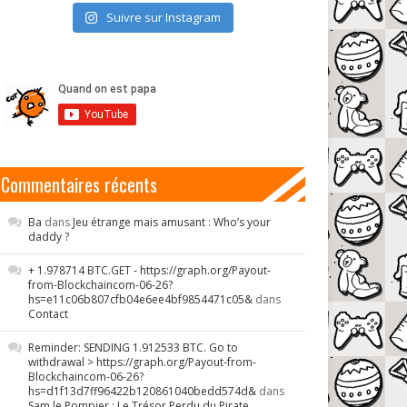
Suivre sur Instagram
Commentaires récents
Ba
dans
Jeu étrange mais amusant : Who’s your
daddy ?
+ 1.978714 BTC.GET - https://graph.org/Payout-
from-Blockchaincom-06-26?
hs=e11c06b807cfb04e6ee4bf9854471c05&
dans
Contact
Reminder: SENDING 1.912533 BTC. Go to
withdrawal > https://graph.org/Payout-from-
Blockchaincom-06-26?
hs=d1f13d7ff96422b120861040bedd574d&
dans
Sam le Pompier : Le Trésor Perdu du Pirate