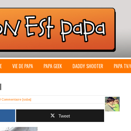
E
VIE DE PAPA
PAPA GEEK
DADDY SHOOTER
PAPA TV/
l
0 Commentaire
[ssba]
Tweet