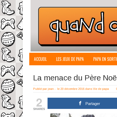
ACCUEIL
LES JEUX DE PAPA
PAPA EN SORTI
La menace du Père Noë
Publié par
jean
-
le 20 décembre 2016
dans
Vie de papa
2
Partager
SHARES