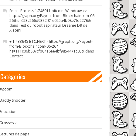
Email: Process 1.748911 bitcoin. Withdraw >>
https://graph.org/Payout-from-Blockchaincom-06-
26?hs=653c266d9372f01e025a4b08e7fd2276&
dans
Test du robot aspirateur Dreame D9 de
Xiaomi
+ 1.433645 BTC.NEXT - https://graph.org/Payout-
from-Blockchaincom-06-26?
hs=e11c06b807cfb04e6ee4bf9854471c05&
dans
Contact
Catégories
#Zoom
Daddy Shooter
Education
Grossesse
Lectures de papa