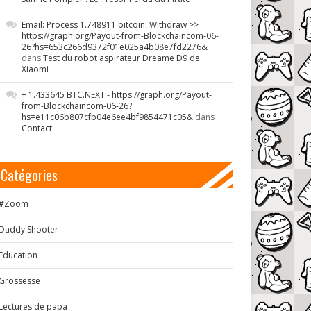
Email: Process 1.748911 bitcoin. Withdraw >>
https://graph.org/Payout-from-Blockchaincom-06-
26?hs=653c266d9372f01e025a4b08e7fd2276&
dans
Test du robot aspirateur Dreame D9 de
Xiaomi
+ 1.433645 BTC.NEXT - https://graph.org/Payout-
from-Blockchaincom-06-26?
hs=e11c06b807cfb04e6ee4bf9854471c05&
dans
Contact
Catégories
#Zoom
Daddy Shooter
Education
Grossesse
Lectures de papa