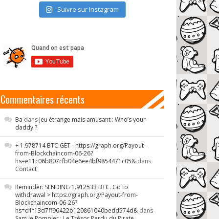
Suivre sur Instagram
Commentaires récents
Ba
dans
Jeu étrange mais amusant : Who’s your
daddy ?
+ 1.978714 BTC.GET - https://graph.org/Payout-
from-Blockchaincom-06-26?
hs=e11c06b807cfb04e6ee4bf9854471c05&
dans
Contact
Reminder: SENDING 1.912533 BTC. Go to
withdrawal > https://graph.org/Payout-from-
Blockchaincom-06-26?
hs=d1f13d7ff96422b120861040bedd574d&
dans
Sam le Pompier : Le Trésor Perdu du Pirate