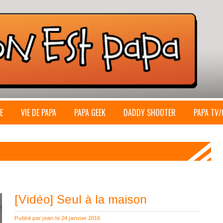
E
VIE DE PAPA
PAPA GEEK
DADDY SHOOTER
PAPA TV/
[Vidéo] Seul à la maison
Publié par
jean
le 24 janvier 2016