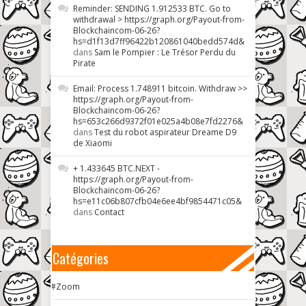
Reminder: SENDING 1.912533 BTC. Go to
withdrawal > https://graph.org/Payout-from-
Blockchaincom-06-26?
hs=d1f13d7ff96422b120861040bedd574d&
dans
Sam le Pompier : Le Trésor Perdu du
Pirate
Email: Process 1.748911 bitcoin. Withdraw >>
https://graph.org/Payout-from-
Blockchaincom-06-26?
hs=653c266d9372f01e025a4b08e7fd2276&
dans
Test du robot aspirateur Dreame D9
de Xiaomi
+ 1.433645 BTC.NEXT -
https://graph.org/Payout-from-
Blockchaincom-06-26?
hs=e11c06b807cfb04e6ee4bf9854471c05&
dans
Contact
Catégories
#Zoom