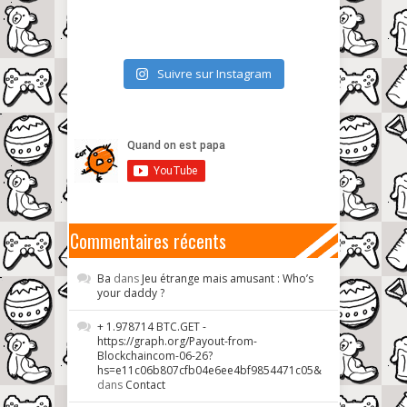
Suivre sur Instagram
Commentaires récents
Ba
dans
Jeu étrange mais amusant : Who’s
your daddy ?
+ 1.978714 BTC.GET -
https://graph.org/Payout-from-
Blockchaincom-06-26?
hs=e11c06b807cfb04e6ee4bf9854471c05&
dans
Contact