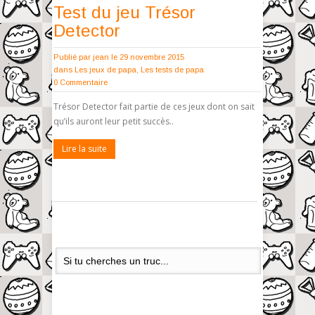
Test du jeu Trésor
Detector
Publié par
jean
le 29 novembre 2015
dans
Les jeux de papa
,
Les tests de papa
0 Commentaire
Trésor Detector fait partie de ces jeux dont on sait
qu’ils auront leur petit succès..
Lire la suite