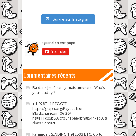
Suivre sur Instagram
Commentaires récents
Ba
dans
Jeu étrange mais amusant : Who’s
your daddy ?
+ 1.978714 BTC.GET -
https://graph.org/Payout-from-
Blockchaincom-06-26?
hs=e11c06b807cfb04e6ee4bf9854471c05&
dans
Contact
Reminder: SENDING 1.912533 BTC. Go to