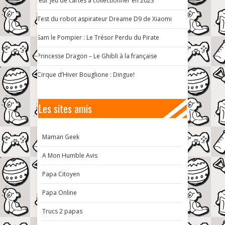
leur jeu de cartes à collectionner en 2023
Test du robot aspirateur Dreame D9 de Xiaomi
Sam le Pompier : Le Trésor Perdu du Pirate
Princesse Dragon – Le Ghibli à la française
Cirque d’Hiver Bouglione : Dingue!
Les sites amis
Maman Geek
A Mon Humble Avis
Papa Citoyen
Papa Online
Trucs 2 papas