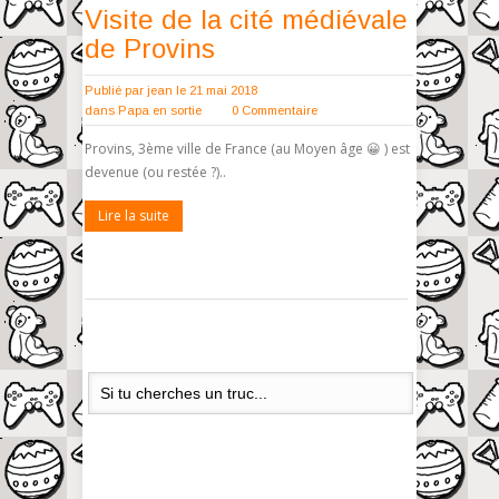
Visite de la cité médiévale
de Provins
Publié par
jean
le 21 mai 2018
dans
Papa en sortie
0 Commentaire
Provins, 3ème ville de France (au Moyen âge 😀 ) est
devenue (ou restée ?)..
Lire la suite