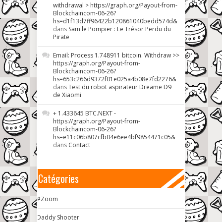
withdrawal > https://graph.org/Payout-from-
Blockchaincom-06-26?
hs=d1f13d7ff96422b120861040bedd574d&
dans
Sam le Pompier : Le Trésor Perdu du
Pirate
Email: Process 1.748911 bitcoin. Withdraw >>
https://graph.org/Payout-from-
Blockchaincom-06-26?
hs=653c266d9372f01e025a4b08e7fd2276&
dans
Test du robot aspirateur Dreame D9
de Xiaomi
+ 1.433645 BTC.NEXT -
https://graph.org/Payout-from-
Blockchaincom-06-26?
hs=e11c06b807cfb04e6ee4bf9854471c05&
dans
Contact
Catégories
#Zoom
Daddy Shooter